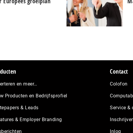
r Europees groeiplan
Ma
ducten
Contact
erteren en meer…
Colofon
w Producten en Bedrijfsprofiel
Computabl
tepapers & Leads
Service & 
atures & Employer Branding
Inschrijve
sberichten
Inlog