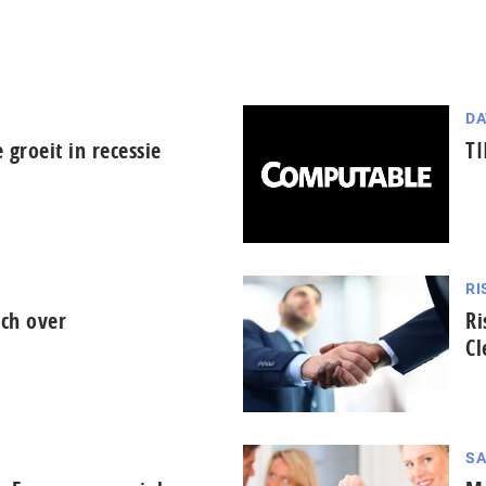
DA
groeit in recessie
TI
RI
ch over
Ri
Cl
SA