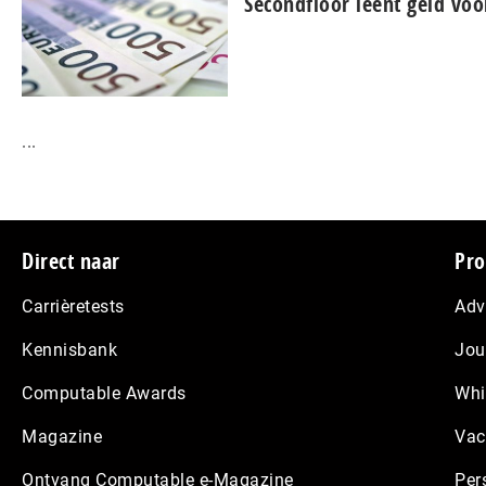
Secondfloor leent geld voo
...
Footer
Direct naar
Pro
Carrièretests
Adv
Kennisbank
Jou
Computable Awards
Whi
Magazine
Vac
Ontvang Computable e-Magazine
Per