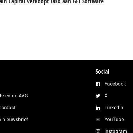
in Capital verkoopt Iaso aan GFI Software
Social
Facebook
e en de AVG
X
contact
LinkedIn
n nieuwsbrief
YouTube
Instagram