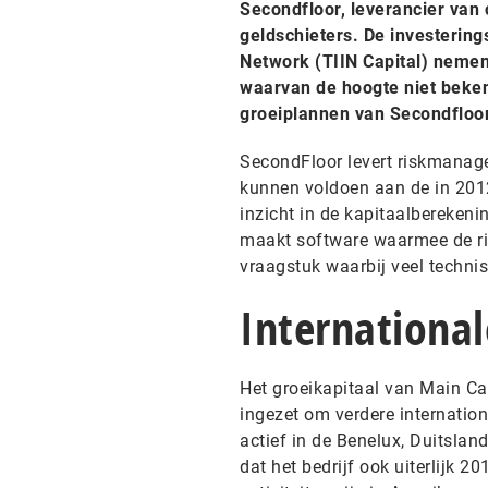
Secondfloor, leverancier van
geldschieters. De investering
Network (TIIN Capital) nemen 
waarvan de hoogte niet beken
groeiplannen van Secondfloor
SecondFloor levert riskmanag
kunnen voldoen aan de in 2012 
inzicht in de kapitaalberekeni
maakt software waarmee de ri
vraagstuk waarbij veel technis
International
Het groeikapitaal van Main Cap
ingezet om verdere internatio
actief in de Benelux, Duitslan
dat het bedrijf ook uiterlijk 2