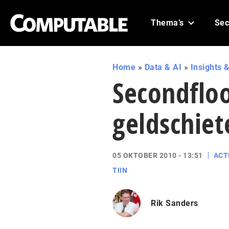
Thema’s
Sec
Home
»
Data & AI
»
Insights &
Secondfloo
geldschiet
05 OKTOBER 2010 - 13:51
ACT
TIIN
Rik Sanders