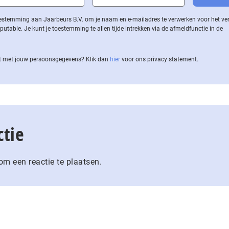
 toestemming aan Jaarbeurs B.V. om je naam en e-mailadres te verwerken voor het v
ble. Je kunt je toestemming te allen tijde intrekken via de af­meld­func­tie in de
 met jouw per­soons­ge­ge­vens? Klik dan
hier
voor ons privacy statement.
ctie
m een reactie te plaatsen.