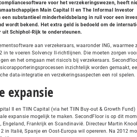
 compliancesoftware voor het verzekeringswezen, heeft n
smaatschappijen Main Capital II en The Informal Investor
een substantieel minderheidsbelang in ruil voor een inves
d wordt bekend. Het extra geld is bedoeld om de internat
 uit Schiphol-Rijk te ondersteunen.
ementsoftware aan verzekeraars, waaronder ING, waarmee 
in te voeren Solvency II-richtlijnen. Die moeten zorgen voo
ngen en het omgaan met risico's bij verzekeraars. Secondflo
sicorapporteringsprocessen inzichtelijk worden gemaakt, e
che data-integratie en verzekeringsaspecten een rol spelen.
e expansie
ital II en TIIN Capital (via het TIIN Buy-out & Growth Fund)
nale expansie mogelijk te maken. SecondFloor is op dit mom
d, Engeland, Frankrijk en Scandinavië. Directeur Martin Knook
012 in Italië, Spanje en Oost-Europa wil opereren. Na 2012 mo