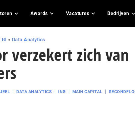
toren
Awards
Vacatures
Bedrijven
 BI
»
Data Analytics
r verzekert zich van
ers
UEEL
DATA ANALYTICS
ING
MAIN CAPITAL
SECONDFLO