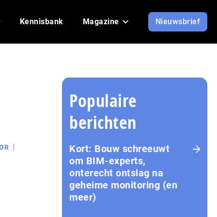
Kennisbank
Magazine
Nieuwsbrief
Populaire
berichten
Kort: Bouw schreeuwt
OR
om BIM-experts,
onterecht ontslag na
geheime monitoring (en
meer)