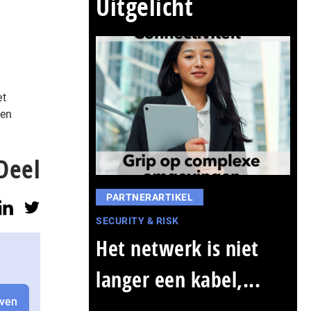
Uitgelicht
et
 en
Deel
PARTNERARTIKEL
SECURITY & RISK
Het netwerk is niet
langer een kabel,...