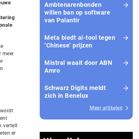
ieuwe
Ambtenarenbonden
willen ban op software
tering
van Palantir
ionale
Meta biedt ai-tool tegen
‘Chinese’ prijzen
ze
r meer
or
Mistral waait door ABN
en
Amro
Schwarz Digits meldt
zich in Benelux
Meer artikelen
 wordt
ent
 vertelt
eten er