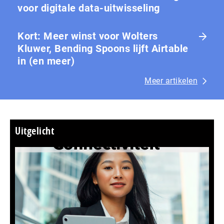
voor digitale data-uitwisseling
Kort: Meer winst voor Wolters
Kluwer, Bending Spoons lijft Airtable
in (en meer)
Meer artikelen
Uitgelicht