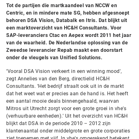
Tot de partijen die martkaandeel van NCCW en
Centric, en in mindere mate SG, hebben afgesnoept
behoren DSA Vision, Databalk en Itris. Dat blijkt uit
een marktoverzicht van HC&H Consultants. Voor
SAP-leveranciers Ctac en Aepex wordt 2011 het jaar
van de waarheid. De Nederlandse oplossing van de
Zweedse leverancier Repab maakt een doorstart
onder de vleugels van Unified Solutions.
‘Vooral DSA Vision verkeert in een winning mood',
zegt Annelies van den Berg, directielid HC&H
Consultants. ‘Het bedrijf straalt ook uit in de markt
dat het weet wat er precies aan de hand is. Het heeft
een aantal mooie deals binnengehaald, waarvan
Mitros uit Utrecht zorgt voor een grote groei in vhe's
(verhuurbare eenheden).' Uit het overzicht van HC&H
blijkt dat DSA in de periode 2010 – 2012 zijn
klantenaantal onder middelgrote en grote corporaties
ziet toenemen met vijf. In vhe's omgerekend betekent