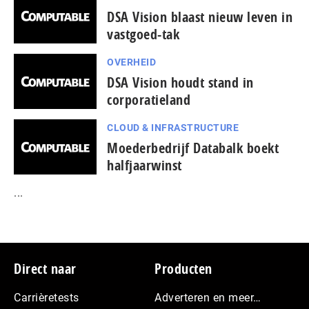
DSA Vision blaast nieuw leven in
vastgoed-tak
OVERHEID
DSA Vision houdt stand in
corporatieland
CLOUD & INFRASTRUCTURE
Moederbedrijf Databalk boekt
halfjaarwinst
...
Footer
Direct naar
Producten
Carrièretests
Adverteren en meer…