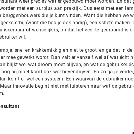
nsultant weet precies wat er gebouwd moet worden. En dat 
orden met een surplus aan praktijk. Dus eerst met een lam
en bruggenbouwers die je kunt vinden. Want die hebben we w
 geeks erbij (want die heb je ook nodig), een schets maken. 
ealiseerbaar of wenselijk is, omdat het veel te gedroomd is e
ebruiker wil.
pje, snel en krakkemikkig en niet te groot, en ga dat in de 
s er mee gewerkt wordt. Dan valt er vanzelf wel af wat écht n
dan blijkt wel wat droom moet blijven, en wat de gebruiker éc
 nog bij moet komt ook wel bovendrijven. En zo ga je verder
 dan komt er wel een systeem. Eén waarvan de gebruiker noo
 Maar innovatie begint niet met luisteren naar wat de gebruik
m.
nsultant