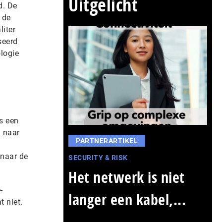
Uitgelicht
d. De
 de
liter
seerd
logie
is een
n naar
PARTNERARTIKEL
 naar de
SECURITY & RISK
Het netwerk is niet
-
langer een kabel,...
t niet.