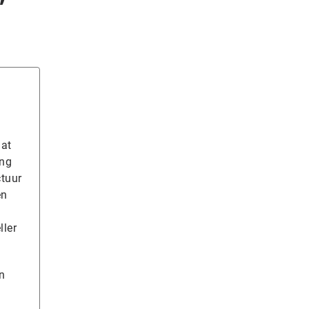
”
aat
ing
ctuur
en
ller
n