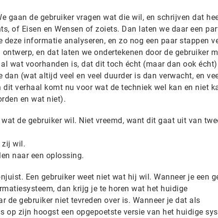
 gaan de gebruiker vragen wat die wil, en schrijven dat hee
ts, of Eisen en Wensen of zoiets. Dan laten we daar een part
ie deze informatie analyseren, en zo nog een paar stappen v
ontwerp, en dat laten we ondertekenen door de gebruiker m
al wat voorhanden is, dat dit toch écht (maar dan ook écht)
e dan (wat altijd veel en veel duurder is dan verwacht, en ve
n dit verhaal komt nu voor wat de techniek wel kan en niet k
rden en wat niet).
et wat de gebruiker wil. Niet vreemd, want dit gaat uit van twe
zij wil.
len naar een oplossing.
njuist. Een gebruiker weet niet wat hij wil. Wanneer je een g
ormatiesysteem, dan krijg je te horen wat het huidige
 de gebruiker niet tevreden over is. Wanneer je dat als
us op zijn hoogst een opgepoetste versie van het huidige sy