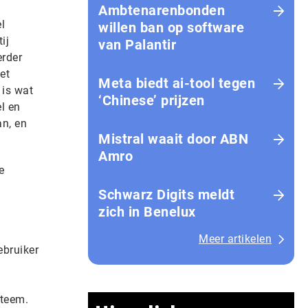
Ambtenarenbonden
l
willen ban op software
ij
van Palantir
erder
et
Meta biedt ai-tool tegen
 is wat
‘Chinese’ prijzen
el en
an, en
Mistral waait door ABN
Amro
e
Schwarz Digits meldt
zich in Benelux
Meer artikelen
ebruiker
steem.