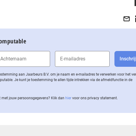
Computable
 toestemming aan Jaarbeurs B.V. om je naam en e-mailadres te verwerken voor het v
ble. Je kunt je toestemming te allen tijde intrekken via de af­meld­func­tie in de
 met jouw per­soons­ge­ge­vens? Klik dan
hier
voor ons privacy statement.