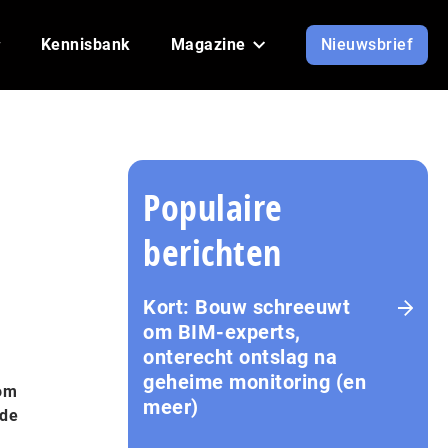
Kennisbank
Magazine
Nieuwsbrief
Populaire
berichten
Kort: Bouw schreeuwt
om BIM-experts,
onterecht ontslag na
geheime monitoring (en
rom
meer)
 de