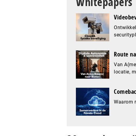
Whitepapers
Videobev
Ontwikkel
securityp
Route na
Van A(mer
locatie, 
Comeback
Waarom re