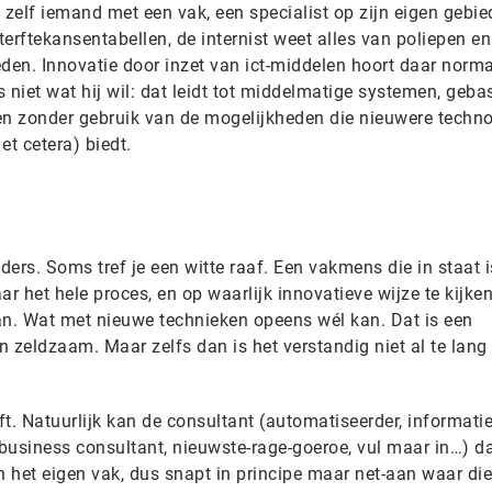
s zelf iemand met een vak, een specialist op zijn eigen gebie
erftekansentabellen, de internist weet alles van poliepen en
den. Innovatie door inzet van ict-middelen hoort daar norma
s niet wat hij wil: dat leidt tot middelmatige systemen, geba
en zonder gebruik van de mogelijkheden die nieuwere techno
et cetera) biedt.
nders. Soms tref je een witte raaf. Een vakmens die in staat 
aar het hele proces, en op waarlijk innovatieve wijze te kijke
an. Wat met nieuwe technieken opeens wél kan. Dat is een
jn zeldzaam. Maar zelfs dan is het verstandig niet al te lang
t. Natuurlijk kan de consultant (automatiseerder, informatie
 business consultant, nieuwste-rage-goeroe, vul maar in…) da
n het eigen vak, dus snapt in principe maar net-aan waar die