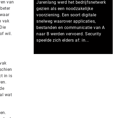
rven van
Jarenlang werd het bedrijfsnetwerk
 beter
gezien als een noodzakelijke
 waar
voorziening. Een soort digitale
n vak
snelweg waarover applicaties,
 Die
bestanden en communicatie van A
f wil.
naar B werden vervoerd. Security
speelde zich elders af: in...
Meer persberichten
 vak
sschien
t in is
ren.
 de
al wat
en.