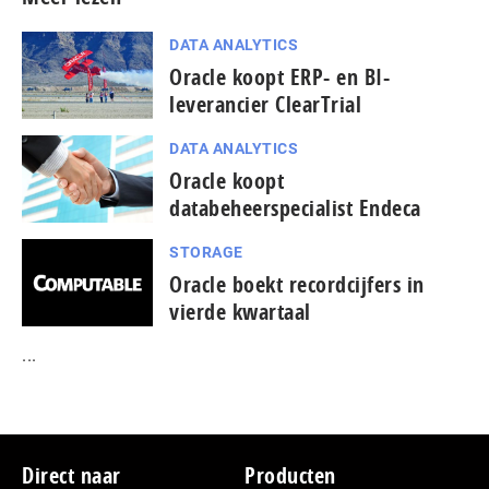
DATA ANALYTICS
Oracle koopt ERP- en BI-
leverancier ClearTrial
DATA ANALYTICS
Oracle koopt
databeheerspecialist Endeca
STORAGE
Oracle boekt recordcijfers in
vierde kwartaal
...
Footer
Direct naar
Producten