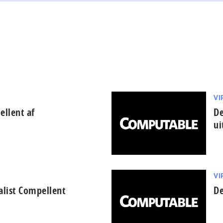
VI
llent af
De
ui
VI
alist Compellent
De