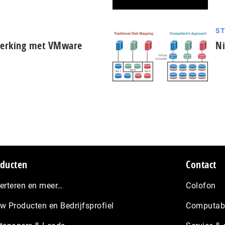
S
werking met VMware
Ni
ducten
Contact
erteren en meer…
Colofon
w Producten en Bedrijfsprofiel
Computabl