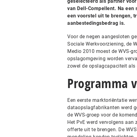
geselecteerd als partner voo
van Dell-Compellent. Na een 
een voorstel uit te brengen, t
aanbestedingsbedrag is.
Voor de negen aangesloten ge
Sociale Werkvoorziening, de W
Medio 2010 moest de WVS-gro
opslagomgeving worden vervan
zowel de opslagcapaciteit als
Programma va
Een eerste marktoriëntatie we
dataopslagfabrikanten werd ge
de WVS-groep voor de komende 
Het PvE werd vervolgens aan z
offerte uit te brengen. De WVS
mondeling konden toelichten. E