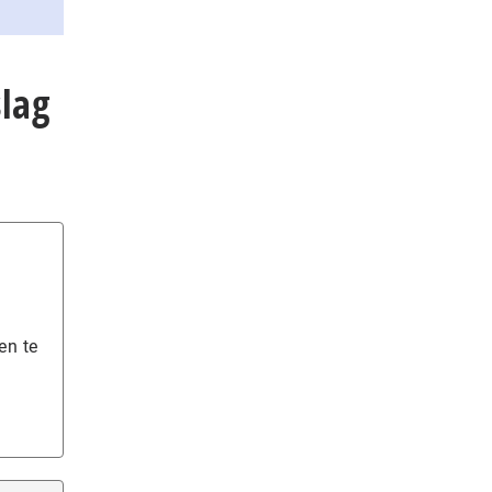
lag
en te