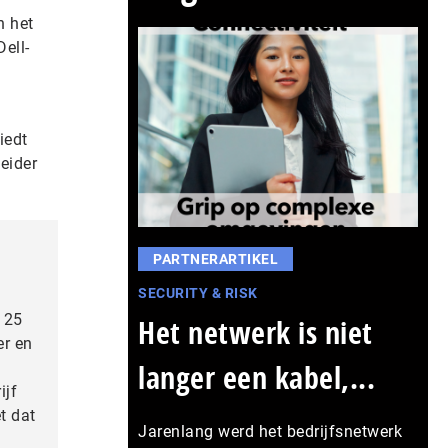
n het
ell-
iedt
eider
PARTNERARTIKEL
SECURITY & RISK
l 25
Het netwerk is niet
er en
langer een kabel,...
ijf
t dat
Jarenlang werd het bedrijfsnetwerk