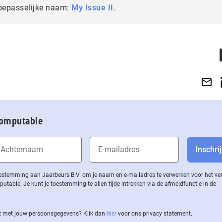
oepasselijke naam:
My Issue II
.
Computable
 toestemming aan Jaarbeurs B.V. om je naam en e-mailadres te verwerken voor het v
ble. Je kunt je toestemming te allen tijde intrekken via de af­meld­func­tie in de
 met jouw per­soons­ge­ge­vens? Klik dan
hier
voor ons privacy statement.