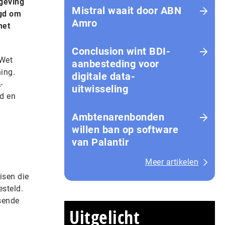
geving
Mistral waait door ABN
igd om
Amro
het
Conclusion wint BDI-
 Wet
aanbesteding voor
ing.
digitale data-
-
uitwisseling
d en
Ambtenarenbonden
willen ban op software
van Palantir
Meer artikelen
isen die
steld.
sende
Uitgelicht