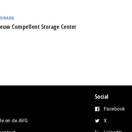
TORAGE
euw Compellent Storage Center
Social
Facebook
e en de AVG
X