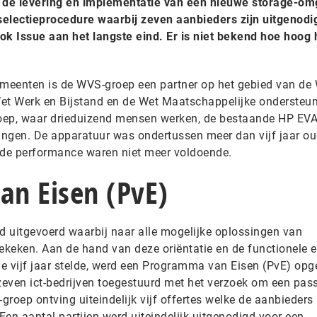
r de levering en implementatie van een nieuwe storage-om
selectieprocedure waarbij zeven aanbieders zijn uitgenod
rok Issue aan het langste eind. Er is niet bekend hoe hoog 
meenten is de WVS-groep een partner op het gebied van de
et Werk en Bijstand en de Wet Maatschappelijke ondersteun
ep, waar drieduizend mensen werken, de bestaande HP EVA
gen. De apparatuur was ondertussen meer dan vijf jaar ou
 de performance waren niet meer voldoende.
n Eisen (PvE)
rd uitgevoerd waarbij naar alle mogelijke oplossingen van
keken. Aan de hand van deze oriëntatie en de functionele e
vijf jaar stelde, werd een Programma van Eisen (PvE) opge
even ict-bedrijven toegestuurd met het verzoek om een pas
-groep ontving uiteindelijk vijf offertes welke de aanbieders
en aantal partijen werd uiteindelijk uitgenodigd voor een