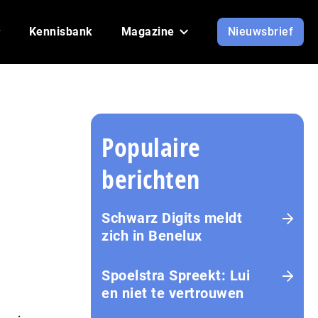
Kennisbank
Magazine
Nieuwsbrief
Populaire
berichten
Schwarz Digits meldt
zich in Benelux
Spoelstra Spreekt: Lui
en niet te vertrouwen