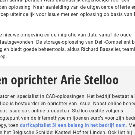
n oplossing. Naar aanleiding van de uitgevoerde offerte e
ep uiteindelijk voor Issue met een oplossing op basis van D
de nieuwe omgeving en de migratie van data vanaf de oude
laatsgevonden. De storage-oplossing van Dell-Compellent b
 en biedt goede beheertools, aldus Richard Basselier, teaml
ep.
n oprichter Arie Stelloo
ator en specialist in CAD-oplossingen. Het bedrijf bestaat a
elloo is bestuurder en oprichter van Issue. Naast online behe
pt Issue ook online producten. Stelloo cashte volgens
gtepunt van de internethype miljoenen euro's voor zijn bedr
ogy, toen
durfkapitalist 3i een belang in het bedrijf nam
. Me
n het Belgische Schilde: Kasteel Hof ter Linden. Ook liet hij