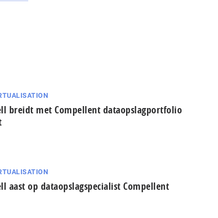
RTUALISATION
ll breidt met Compellent dataopslagportfolio
t
RTUALISATION
ll aast op dataopslagspecialist Compellent