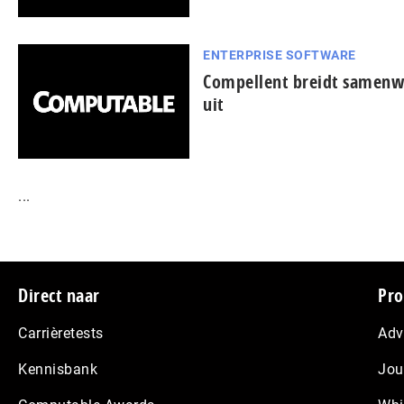
ENTERPRISE SOFTWARE
Compellent breidt samen
uit
...
Footer
Direct naar
Pro
Carrièretests
Adv
Kennisbank
Jou