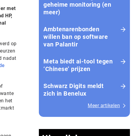
geheime monitoring (en
der met
meer)
nd HP,
nal
Ambtenarenbonden
willen ban op software
werd op
van Palantir
beurzen
d nadat
Meta biedt ai-tool tegen
de
‘Chinese’ prijzen
Schwarz Digits meldt
of
zich in Benelux
rwante
en het
Meer artikelen
tmarkt
s geen