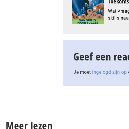
Toekomst
Wat vraag
skills naa
Geef een rea
Je moet
ingelogd zijn op
o
Meer lezen