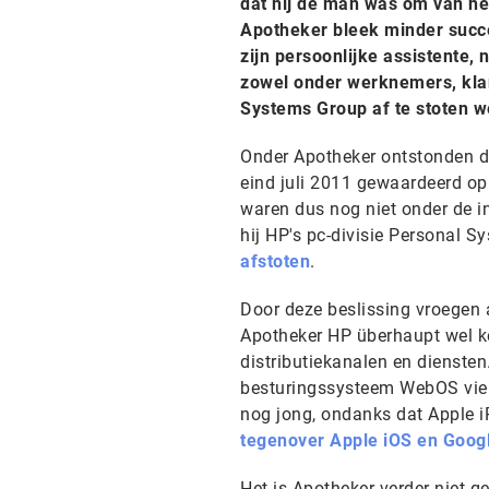
dat hij de man was om van he
Apotheker bleek minder succe
zijn persoonlijke assistente,
zowel onder werknemers, klan
Systems Group af te stoten w
Onder Apotheker ontstonden d
eind juli 2011 gewaardeerd op 
waren dus nog niet onder de i
hij HP's pc-divisie Personal Sy
afstoten
.
Door deze beslissing vroegen 
Apotheker HP überhaupt wel ke
distributiekanalen en dienste
besturingssysteem WebOS viel 
nog jong, ondanks dat Apple iP
tegenover Apple iOS en Goog
Het is Apotheker verder niet ge