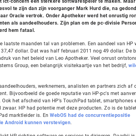
t ict-concern een sterkere softwarespeler te maken. Maar
svol te zijn dan zijn voorganger Mark Hurd die, na gedon
 naar Oracle vertrok. Onder Apotheker werd het onrustig ro
ten als aandeelhouders. Zijn plan om de pc-divisie Perso
erd hem fataal.
e laatste maanden tal van problemen. Een aandeel van HP 
37,47 dollar. Dat was half februari 2011 nog 49 dollar. De 
ndruk van het beleid van Leo Apotheker. Veel onrust ontston
stems Group, een belangrijk visitekaartje van het bedrijf,
wil
aandeelhouders, werknemers, analisten en partners zich af 
nt. Bijvoorbeeld de goede reputatie van HP-pc's met aanve
n. Ook het afscheid van HP's TouchPad tablet, smartphones 
zwaar. HP had potentie met deze producten. Zo is de table
ad marktleider is. En
WebOS had de concurrentiepositie
le Android kunnen verstevigen
.
lukt HP richting software en services te dirigeren. Daarbij i