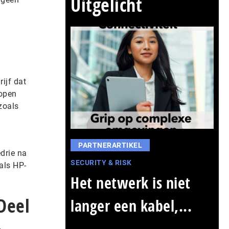
Uitgelicht
ijf dat
 open
zoals
PARTNERARTIKEL
drie na
SECURITY & RISK
oals HP-
Het netwerk is niet
Deel
langer een kabel,...