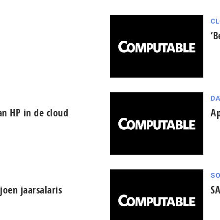
CL
‘B
DA
an HP in de cloud
Ap
SO
joen jaarsalaris
SA