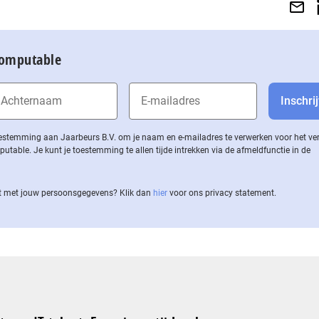
Computable
 toestemming aan Jaarbeurs B.V. om je naam en e-mailadres te verwerken voor het v
ble. Je kunt je toestemming te allen tijde intrekken via de af­meld­func­tie in de
 met jouw per­soons­ge­ge­vens? Klik dan
hier
voor ons privacy statement.