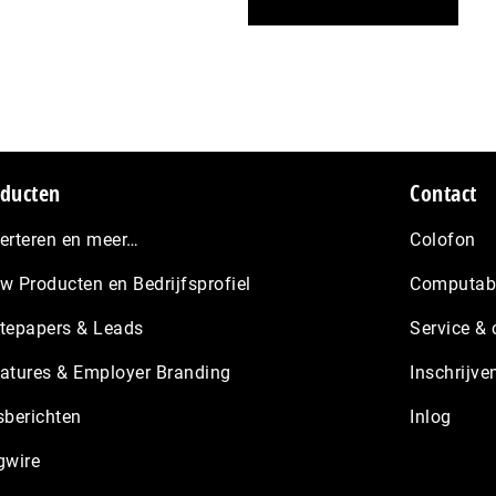
ducten
Contact
erteren en meer…
Colofon
w Producten en Bedrijfsprofiel
Computabl
tepapers & Leads
Service & 
atures & Employer Branding
Inschrijve
sberichten
Inlog
gwire