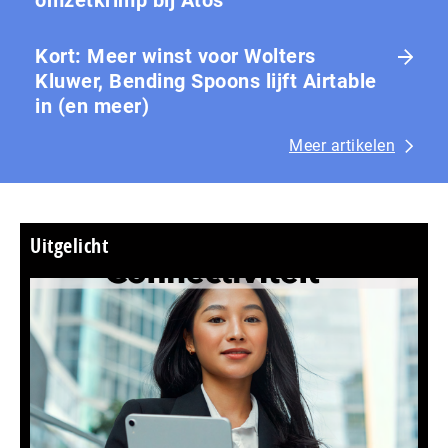
omzetkrimp bij Atos
Kort: Meer winst voor Wolters
Kluwer, Bending Spoons lijft Airtable
in (en meer)
Meer artikelen
Uitgelicht