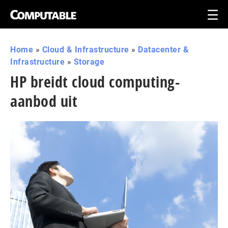
Home
»
Cloud & Infrastructure
»
Datacenter &
Infrastructure
»
Storage
HP breidt cloud computing-
aanbod uit