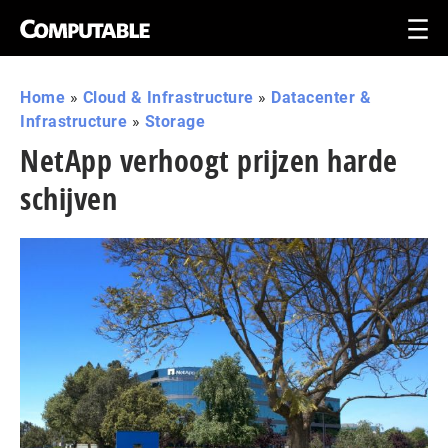
Home
»
Cloud & Infrastructure
»
Datacenter &
Infrastructure
»
Storage
NetApp verhoogt prijzen harde
schijven