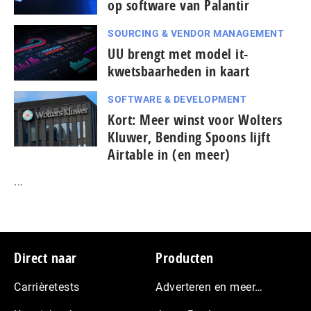
op software van Palantir
SOURCING & VENDOR MANAGEMENT
UU brengt met model it-
kwetsbaarheden in kaart
SOFTWARE & DEVELOPMENT
Kort: Meer winst voor Wolters
Kluwer, Bending Spoons lijft
Airtable in (en meer)
...
Footer
Direct naar
Producten
Carrièretests
Adverteren en meer…