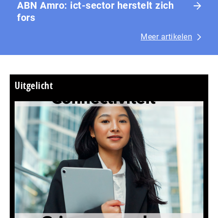
ABN Amro: ict-sector herstelt zich
fors
Meer artikelen
Uitgelicht