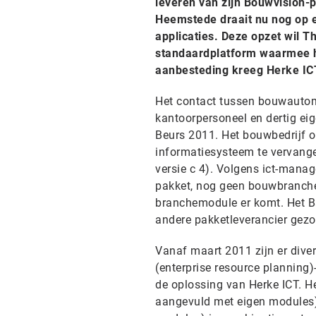
leveren van zijn Bouwvision-
Heemstede draait nu nog op e
applicaties. Deze opzet wil 
standaardplatform waarmee he
aanbesteding kreeg Herke IC
Het contact tussen bouwautom
kantoorpersoneel en dertig e
Beurs 2011. Het bouwbedrijf o
informatiesysteem te vervangen
versie c 4). Volgens ict-manag
pakket, nog geen bouwbranchem
branchemodule er komt. Het B
andere pakketleverancier gezoc
Vanaf maart 2011 zijn er dive
(enterprise resource planning)
de oplossing van Herke ICT. H
aangevuld met eigen modules