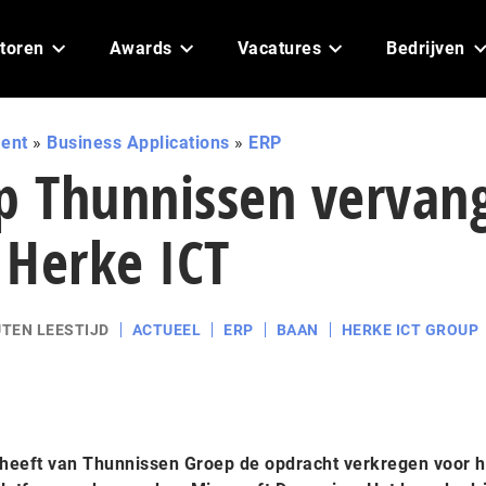
toren
Awards
Vacatures
Bedrijven
ent
»
Business Applications
»
ERP
 Thunnissen vervan
 Herke ICT
UTEN LEESTIJD
ACTUEEL
ERP
BAAN
HERKE ICT GROUP
heeft van Thunnissen Groep de opdracht verkregen voor h