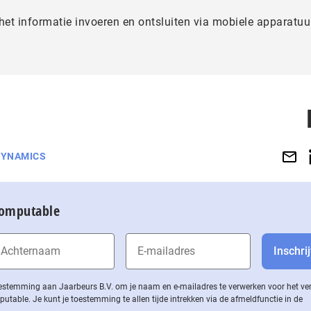
et informatie invoeren en ontsluiten via mobiele apparatuu
DYNAMICS
Computable
 toestemming aan Jaarbeurs B.V. om je naam en e-mailadres te verwerken voor het v
ble. Je kunt je toestemming te allen tijde intrekken via de af­meld­func­tie in de