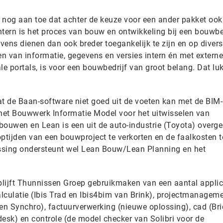
r nog aan toe dat achter de keuze voor een ander pakket ook
Intern is het proces van bouw en ontwikkeling bij een bouwbed
ens dienen dan ook breder toegankelijk te zijn en op diver
n van informatie, gegevens en versies intern én met externe
ale portals, is voor een bouwbedrijf van groot belang. Dat luk
at de Baan-software niet goed uit de voeten kan met de BIM-
het Bouwwerk Informatie Model voor het uitwisselen van
ouwen en Lean is een uit de auto-industrie (Toyota) over
tijden van een bouwproject te verkorten en de faalkosten t
ssing ondersteunt wel Lean Bouw/Lean Planning en het
lijft Thunnissen Groep gebruikmaken van een aantal applic
alculatie (Ibis Trad en Ibis4bim van Brink), projectmanagem
n Synchro), factuurverwerking (nieuwe oplossing), cad (Br
esk) en controle (de model checker van Solibri voor de