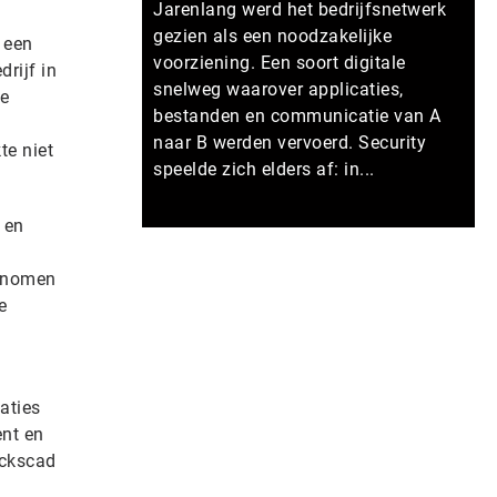
Jarenlang werd het bedrijfsnetwerk
gezien als een noodzakelijke
 een
voorziening. Een soort digitale
rijf in
snelweg waarover applicaties,
se
bestanden en communicatie van A
naar B werden vervoerd. Security
te niet
speelde zich elders af: in...
 en
Meer persberichten
genomen
e
aties
ent en
ickscad