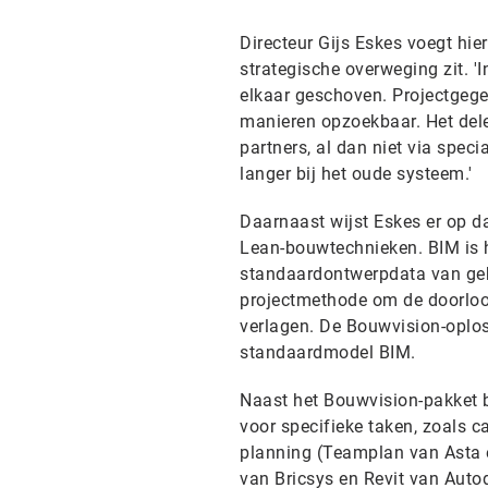
Directeur Gijs Eskes voegt hie
strategische overweging zit. '
elkaar geschoven. Projectgegev
manieren opzoekbaar. Het dele
partners, al dan niet via speci
langer bij het oude systeem.'
Daarnaast wijst Eskes er op d
Lean-bouwtechnieken. BIM is 
standaardontwerpdata van geb
projectmethode om de doorloop
verlagen. De Bouwvision-oplo
standaardmodel BIM.
Naast het Bouwvision-pakket b
voor specifieke taken, zoals c
planning (Teamplan van Asta e
van Bricsys en Revit van Autod