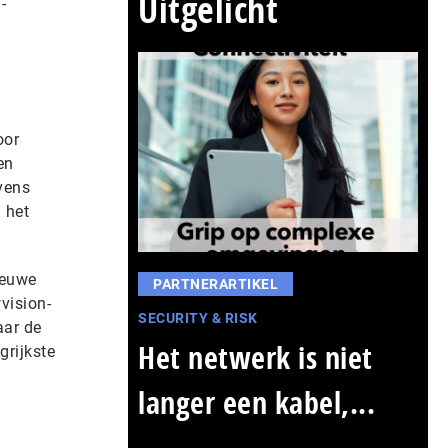
Uitgelicht
-
oor
en
vens
 het
ieuwe
PARTNERARTIKEL
vision-
SECURITY & RISK
aar de
Het netwerk is niet
grijkste
langer een kabel,...