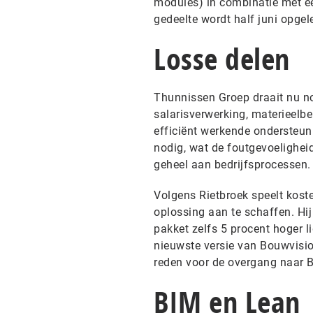
modules) in combinatie met ee
gedeelte wordt half juni opgel
Losse delen
Thunnissen Groep draait nu no
salarisverwerking, materieelbe
efficiënt werkende ondersteun
nodig, wat de foutgevoelighei
geheel aan bedrijfsprocessen.
Volgens Rietbroek speelt koste
oplossing aan te schaffen. Hij
pakket zelfs 5 procent hoger l
nieuwste versie van Bouwvisio
reden voor de overgang naar B
BIM en Lean