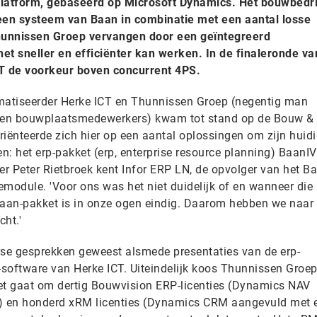
platform, gebaseerd op Microsoft Dynamics. Het bouwbedrij
en systeem van Baan in combinatie met een aantal losse
Thunnissen Groep vervangen door een geïntegreerd
t sneller en efficiënter kan werken. In de finaleronde va
T de voorkeur boven concurrent 4PS.
atiseerder Herke ICT en Thunnissen Groep (negentig man
igen bouwplaatsmedewerkers) kwam tot stand op de Bouw &
riënteerde zich hier op een aantal oplossingen om zijn huid
: het erp-pakket (erp, enterprise resource planning) BaanIV
er Peter Rietbroek kent Infor ERP LN, de opvolger van het Ba
odule. 'Voor ons was het niet duidelijk of en wanneer die
aan-pakket is in onze ogen eindig. Daarom hebben we naar
ht.'
rse gesprekken geweest alsmede presentaties van de erp-
-software van Herke ICT. Uiteindelijk koos Thunnissen Groe
et gaat om dertig Bouwvision ERP-licenties (Dynamics NAV
) en honderd xRM licenties (Dynamics CRM aangevuld met 