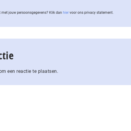
 met jouw per­soons­ge­ge­vens? Klik dan
hier
voor ons privacy statement.
ctie
m een reactie te plaatsen.