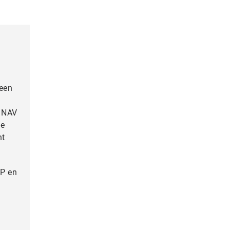
 een
s NAV
de
ht
RP en