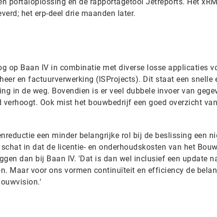
n portaloplossing en de rapportagetool Jetreports. Het xRM
everd; het erp-deel drie maanden later.
g op Baan IV in combinatie met diverse losse applicaties v
heer en factuurverwerking (ISProjects). Dit staat een snelle 
ing in de weg. Bovendien is er veel dubbele invoer van gege
d verhoogt. Ook mist het bouwbedrijf een goed overzicht van
nreductie een minder belangrijke rol bij de beslissing een n
 schat in dat de licentie- en onderhoudskosten van het Bouw
iggen dan bij Baan IV. 'Dat is dan wel inclusief een update n
n. Maar voor ons vormen continuïteit en efficiency de belan
ouwvision.'