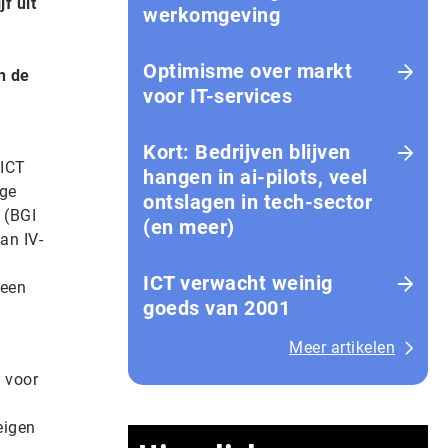
f uit
werkomgeving
Optimisme over markt
n de
voor IT-services
Kort: Bedrijven blijven
 ICT
hangen in ai-pilots, veel
ige
ontslagen in tech-sector
 (BGI
(en meer)
an IV-
ICT verwacht weinig
 een
goeds van 2001
Meer artikelen
p voor
eigen