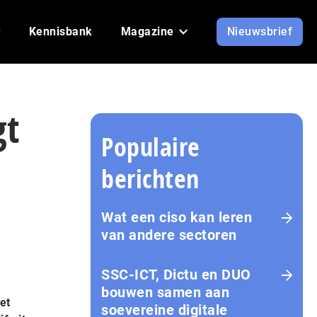
Kennisbank
Magazine
Nieuwsbrief
gt
Populaire
berichten
Wat een ciso kan leren
van andere sectoren
SSC-ICT, Dictu en DUO
bouwen samen aan
et
soevereine digitale