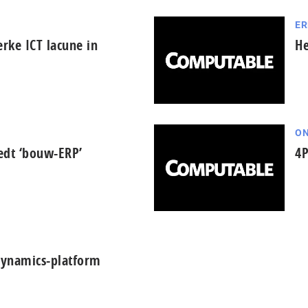
ER
rke ICT lacune in
He
ON
edt ‘bouw-ERP’
4P
 Dynamics-platform