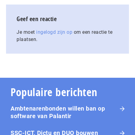
Geef een reactie
Je moet
ingelogd zijn op
om een reactie te
plaatsen.
Populaire berichten
Ambtenarenbonden willen ban op
software van Palantir
SSC-ICT, Dictu en DUO bouwen