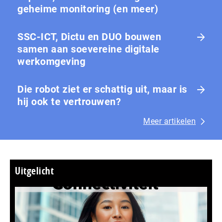
geheime monitoring (en meer)
SSC-ICT, Dictu en DUO bouwen
samen aan soevereine digitale
werkomgeving
Die robot ziet er schattig uit, maar is
hij ook te vertrouwen?
Meer artikelen
Uitgelicht