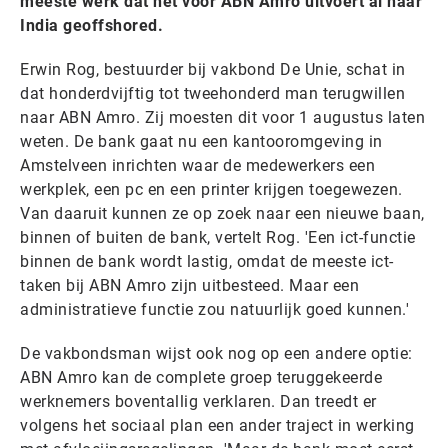
meeste werk dat het voor ABN Amro uitvoert al naar
India geoffshored.
Erwin Rog, bestuurder bij vakbond De Unie, schat in
dat honderdvijftig tot tweehonderd man terugwillen
naar ABN Amro. Zij moesten dit voor 1 augustus laten
weten. De bank gaat nu een kantooromgeving in
Amstelveen inrichten waar de medewerkers een
werkplek, een pc en een printer krijgen toegewezen.
Van daaruit kunnen ze op zoek naar een nieuwe baan,
binnen of buiten de bank, vertelt Rog. 'Een ict-functie
binnen de bank wordt lastig, omdat de meeste ict-
taken bij ABN Amro zijn uitbesteed. Maar een
administratieve functie zou natuurlijk goed kunnen.'
De vakbondsman wijst ook nog op een andere optie:
ABN Amro kan de complete groep teruggekeerde
werknemers boventallig verklaren. Dan treedt er
volgens het sociaal plan een ander traject in werking