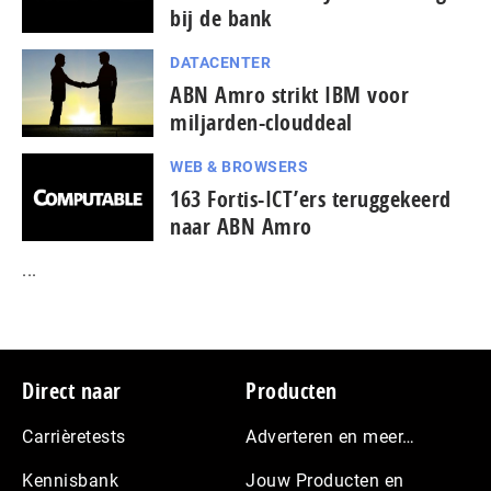
bij de bank
DATACENTER
ABN Amro strikt IBM voor
miljarden-clouddeal
WEB & BROWSERS
163 Fortis-ICT’ers teruggekeerd
naar ABN Amro
...
Footer
Direct naar
Producten
Carrièretests
Adverteren en meer…
Kennisbank
Jouw Producten en