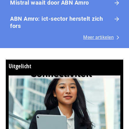
Mistral waait door ABN Amro
ABN Amro: ict-sector herstelt zich
fors
Meer artikelen
Uitgelicht