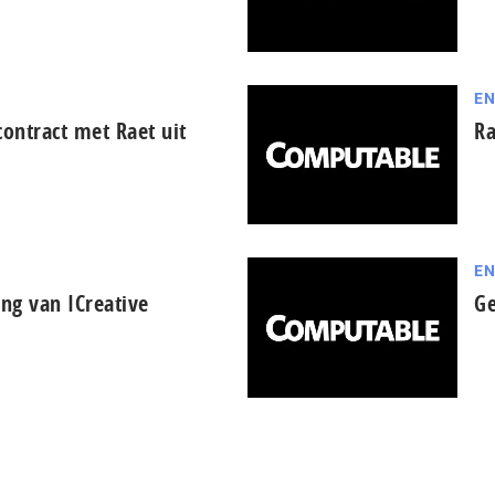
EN
contract met Raet uit
Ra
EN
ing van ICreative
Ge