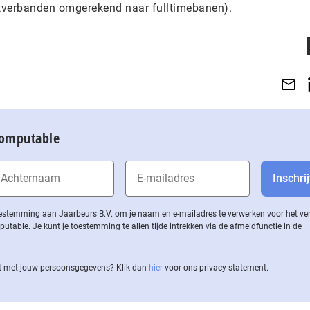
tverbanden omgerekend naar fulltimebanen).
Computable
 toestemming aan Jaarbeurs B.V. om je naam en e-mailadres te verwerken voor het v
ble. Je kunt je toestemming te allen tijde intrekken via de af­meld­func­tie in de
 met jouw per­soons­ge­ge­vens? Klik dan
hier
voor ons privacy statement.