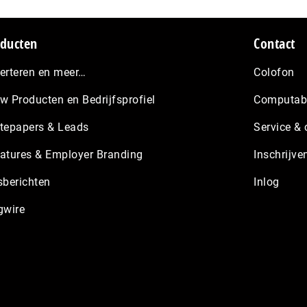
ducten
Contact
erteren en meer…
Colofon
w Producten en Bedrijfsprofiel
Computabl
tepapers & Leads
Service & 
atures & Employer Branding
Inschrijve
sberichten
Inlog
gwire