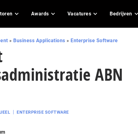
toren
Awards
Vacatures
Bedrijven
ent
»
Business Applications
»
Enterprise Software
t
sadministratie ABN
UEEL
ENTERPRISE SOFTWARE
um