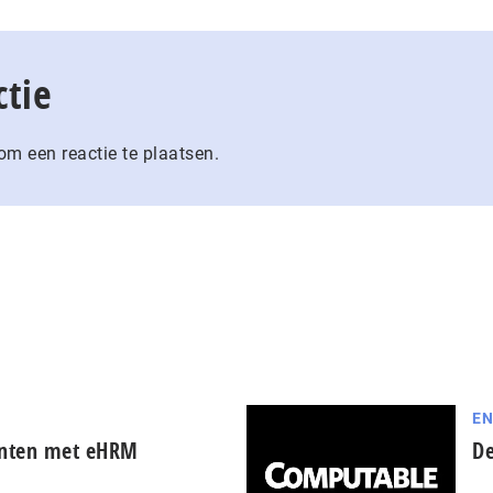
ctie
m een reactie te plaatsen.
EN
enten met eHRM
De