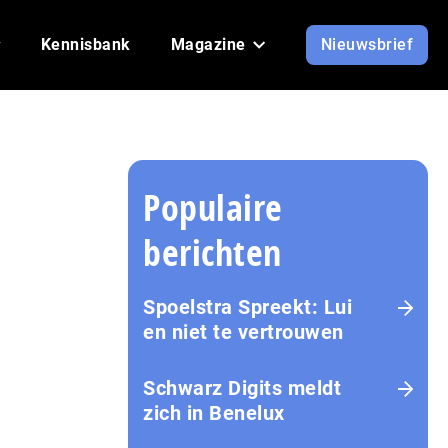
Kennisbank
Magazine
Nieuwsbrief
Populaire
berichten
Spoelstra Spreekt: Lui
en niet te vertrouwen
Schwarz Digits meldt
zich in Benelux