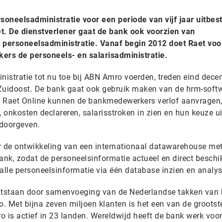
oneelsadministratie voor een periode van vijf jaar uitbes
. De dienstverlener gaat de bank ook voorzien van
personeelsadministratie. Vanaf begin 2012 doet Raet voo
rs de personeels- en salarisadministratie.
istratie tot nu toe bij ABN Amro voerden, treden eind dece
 Zuidoost. De bank gaat ook gebruik maken van de hrm-soft
l Raet Online kunnen de bankmedewerkers verlof aanvragen
nkosten declareren, salarisstroken in zien en hun keuze ui
 doorgeven.
 de ontwikkeling van een internationaal datawarehouse me
nk, zodat de personeelsinformatie actueel en direct beschi
alle personeelsinformatie via één database inzien en analys
tstaan door samenvoeging van de Nederlandse takken van 
. Met bijna zeven miljoen klanten is het een van de grootst
is actief in 23 landen. Wereldwijd heeft de bank werk voo