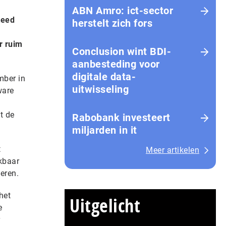
ABN Amro: ict-sector
teed
herstelt zich fors
r ruim
Conclusion wint BDI-
aanbesteding voor
digitale data-
mber in
uitwisseling
ware
,
t de
Rabobank investeert
miljarden in it
t
Meer artikelen
kbaar
eren.
het
Uitgelicht
e
r