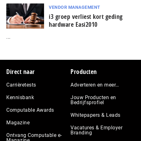
VENDOR MANAGEMENT
i3 groep verliest kort geding
hardware Easi2010
...
Footer
Direct naar
Producten
Carrièretests
Adverteren en meer…
Kennisbank
Jouw Producten en
Bedrijfsprofiel
Computable Awards
Whitepapers & Leads
Magazine
Vacatures & Employer
Branding
Ontvang Computable e-
Magazine