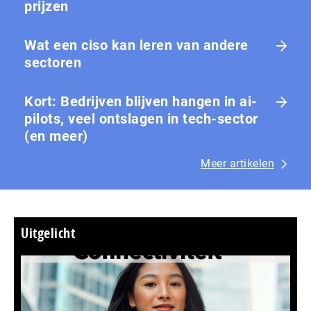
prijzen
Wat een ciso kan leren van andere
sectoren
Kort: Bedrijven blijven hangen in ai-
pilots, veel ontslagen in tech-sector
(en meer)
Meer artikelen
Uitgelicht