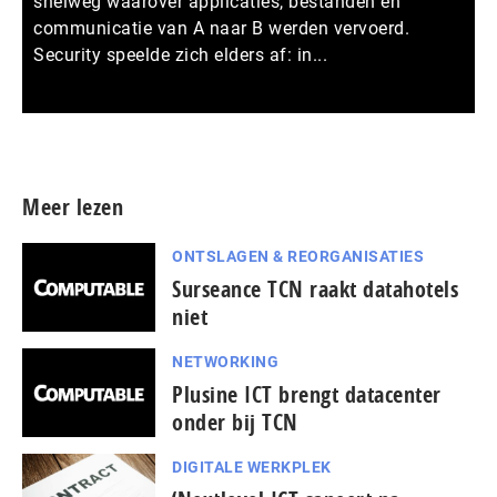
snelweg waarover applicaties, bestanden en
communicatie van A naar B werden vervoerd.
Security speelde zich elders af: in...
Meer persberichten
Meer lezen
ONTSLAGEN & REORGANISATIES
Surseance TCN raakt datahotels
niet
NETWORKING
Plusine ICT brengt datacenter
onder bij TCN
DIGITALE WERKPLEK