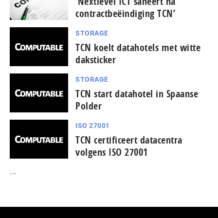
‘Nextlevel ICT saneert na
contractbeëindiging TCN’
STORAGE
TCN koelt datahotels met witte
daksticker
STORAGE
TCN start datahotel in Spaanse
Polder
ISO 27001
TCN certificeert datacentra
volgens ISO 27001
...