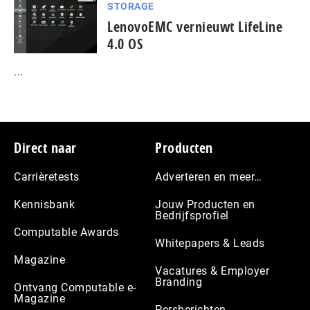
STORAGE
LenovoEMC vernieuwt LifeLine
4.0 OS
...
Footer
Direct naar
Producten
Carrièretests
Adverteren en meer…
Kennisbank
Jouw Producten en
Bedrijfsprofiel
Computable Awards
Whitepapers & Leads
Magazine
Vacatures & Employer
Branding
Ontvang Computable e-
Magazine
Persberichten