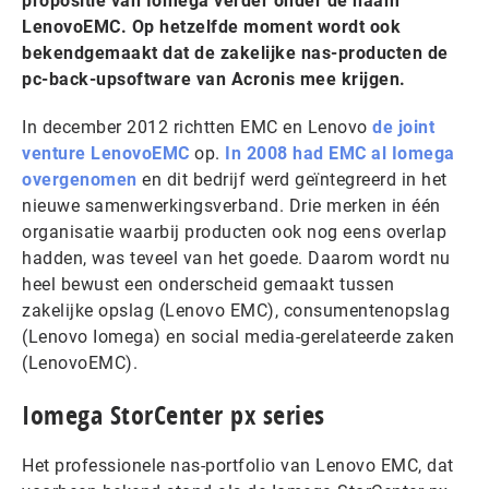
propositie van Iomega verder onder de naam
LenovoEMC. Op hetzelfde moment wordt ook
bekendgemaakt dat de zakelijke nas-producten de
pc-back-upsoftware van Acronis mee krijgen.
In december 2012 richtten EMC en Lenovo
de joint
venture LenovoEMC
op.
In 2008 had EMC al Iomega
overgenomen
en dit bedrijf werd geïntegreerd in het
nieuwe samenwerkingsverband. Drie merken in één
organisatie waarbij producten ook nog eens overlap
hadden, was teveel van het goede. Daarom wordt nu
heel bewust een onderscheid gemaakt tussen
zakelijke opslag (Lenovo EMC), consumentenopslag
(Lenovo Iomega) en social media-gerelateerde zaken
(LenovoEMC).
Iomega StorCenter px series
Het professionele nas-portfolio van Lenovo EMC, dat