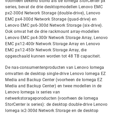
voorheen bekend stond als de Iomega StorCenter px
series, bevat de drie desktopmodellen Lenovo EMC
px2-300d Network Storage (double-drive), Lenovo
EMC px4-300d Network Storage (quad-drive) en
Lenovo EMC px6-300d Network Storage (six-drive).
Ook omvat het de drie rackmount array-modellen
Lenovo EMC px4-300r Network Storage Array, Lenovo
EMC px12-400r Network Storage Array en Lenovo
EMC px12-450r Network Storage Array, die
opgeschaald kunnen worden tot 48 TB capaciteit.
De nas-consumentenproducten van Lenovo Iomega
omvatten de desktop single-drive Lenovo Iomega EZ
Media and Backup Center (voorheen de Iomega EZ
Media and Backup Center) en twee modellen in de
Lenovo Iomega ix series van
netwerkstorageporoducten (voorheen de Iomega
StorCenter ix series): de desktop double-drive Lenovo
Iomega ix2-300d Network Storage en de desktop