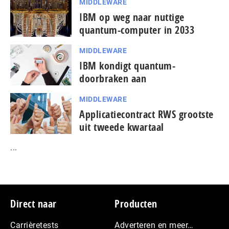
MIDDLEWARE
IBM op weg naar nuttige
quantum-computer in 2033
MIDDLEWARE
IBM kondigt quantum-
doorbraken aan
MIDDLEWARE
Applicatiecontract RWS grootste
uit tweede kwartaal
...
Footer
Direct naar
Producten
Carrièretests
Adverteren en meer…