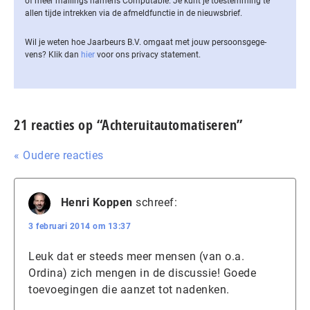
of meer mailings namens Computable. Je kunt je toestemming te
allen tijde intrekken via de af­meld­func­tie in de nieuwsbrief.
Wil je weten hoe Jaarbeurs B.V. omgaat met jouw per­soons­ge­ge­
vens? Klik dan
hier
voor ons privacy statement.
21 reacties op “Achteruitautomatiseren”
« Oudere reacties
Henri Koppen
schreef:
3 februari 2014 om 13:37
Leuk dat er steeds meer mensen (van o.a.
Ordina) zich mengen in de discussie! Goede
toevoegingen die aanzet tot nadenken.