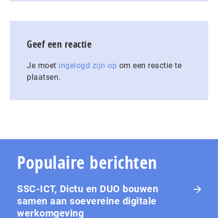
Geef een reactie
Je moet
ingelogd zijn op
om een reactie te
plaatsen.
Populaire berichten
SSC-ICT, Dictu en DUO bouwen
samen aan soevereine digitale
werkomgeving