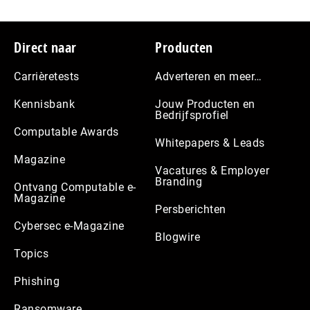
Footer
Direct naar
Producten
Carrièretests
Adverteren en meer…
Kennisbank
Jouw Producten en
Bedrijfsprofiel
Computable Awards
Whitepapers & Leads
Magazine
Vacatures & Employer
Branding
Ontvang Computable e-
Magazine
Persberichten
Cybersec e-Magazine
Blogwire
Topics
Phishing
Ransomware