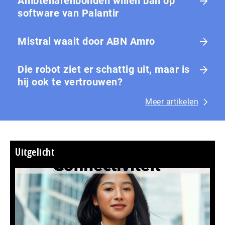
Ambtenarenbonden willen ban op
software van Palantir
Mistral waait door ABN Amro
Die robot ziet er schattig uit, maar is
hij ook te vertrouwen?
Meer artikelen
Uitgelicht