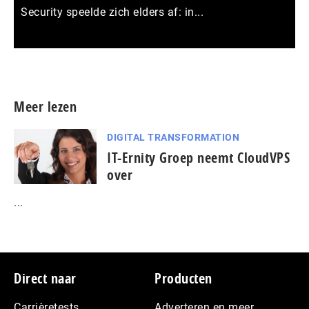
Security speelde zich elders af: in...
Meer persberichten
Meer lezen
DIGITAL TRANSFORMATION
IT-Ernity Groep neemt CloudVPS
over
...
Footer
Direct naar
Producten
Carrièretests
Adverteren en meer…