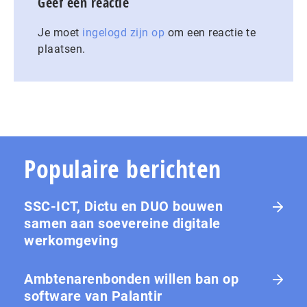
Geef een reactie
Je moet
ingelogd zijn op
om een reactie te
plaatsen.
Populaire berichten
SSC-ICT, Dictu en DUO bouwen
samen aan soevereine digitale
werkomgeving
Ambtenarenbonden willen ban op
software van Palantir