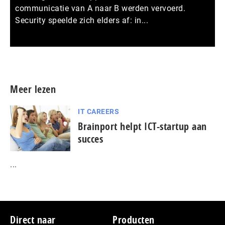
communicatie van A naar B werden vervoerd.
Security speelde zich elders af: in...
Meer persberichten
Meer lezen
IT CAREERS
Brainport helpt ICT-startup aan
succes
...
Footer
Direct naar
Producten