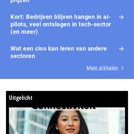
prijzen
Kort: Bedrijven blijven hangen in ai-
pilots, veel ontslagen in tech-sector
(en meer)
Wat een ciso kan leren van andere
sectoren
Meer artikelen
Uitgelicht