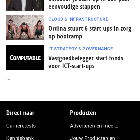
eenvoudige stappen
CLOUD & INFRASTRUCTURE
Ordina stuurt 6 start-ups in zorg
op bootcamp
IT STRATEGY & GOVERNANCE
Vastgoedbelegger start fonds
voor ICT-start-ups
...
Footer
Direct naar
Producten
Carrièretests
Adverteren en meer…
Kennisbank
Jouw Producten en