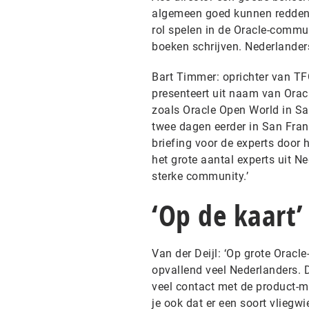
algemeen goed kunnen redden i
rol spelen in de Oracle-commun
boeken schrijven. Nederlanders 
Bart Timmer: oprichter van TFG
presenteert uit naam van Orac
zoals Oracle Open World in San
twee dagen eerder in San Fran
briefing voor de experts door
het grote aantal experts uit N
sterke community.’
‘Op de kaart’
Van der Deijl: ‘Op grote Oracl
opvallend veel Nederlanders. D
veel contact met de product-m
je ook dat er een soort vliegw