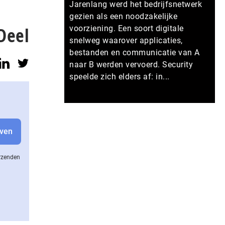
Jarenlang werd het bedrijfsnetwerk
gezien als een noodzakelijke
Deel
voorziening. Een soort digitale
snelweg waarover applicaties,
bestanden en communicatie van A
naar B werden vervoerd. Security
speelde zich elders af: in...
Meer persberichten
erzenden