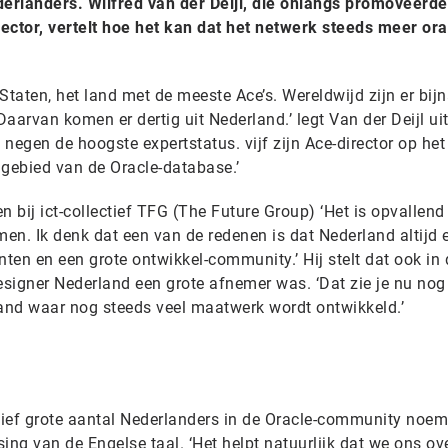
derlanders. Wilfred van der Deijl, die onlangs promoveerde
ector, vertelt hoe het kan dat het netwerk steeds meer ora
Staten, het land met de meeste Ace’s. Wereldwijd zijn er bij
Daarvan komen er dertig uit Nederland.’ legt Van der Deijl uit
negen de hoogste expertstatus. vijf zijn Ace-director op het
 gebied van de Oracle-database.’
en bij ict-collectief TFG (The Future Group) ‘Het is opvallend
men. Ik denk dat een van de redenen is dat Nederland altijd 
ten en een grote ontwikkel-community.’ Hij stelt dat ook in d
signer Nederland een grote afnemer was. ‘Dat zie je nu nog
land waar nog steeds veel maatwerk wordt ontwikkeld.’
atief grote aantal Nederlanders in de Oracle-community noem
ing van de Engelse taal. ‘Het helpt natuurlijk dat we ons ov