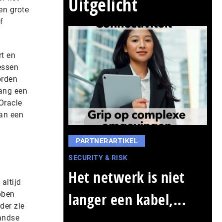
Uitgelicht
en grote
f
rt en
essen
orden
lang een
Oracle
van een
PARTNERARTIKEL
SECURITY & RISK
Het netwerk is niet
altijd
bben
langer een kabel,...
der zie
landse