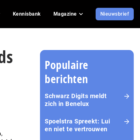
Kennisbank
Magazine
Nieuwsbrief
ds
Populaire
berichten
Schwarz Digits meldt
zich in Benelux
Spoelstra Spreekt: Lui
en niet te vertrouwen
n,