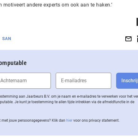
n motiveert andere experts om ook aan te haken.’
SAN
Computable
 toestemming aan Jaarbeurs B.V. om je naam en e-mailadres te verwerken voor het v
ble. Je kunt je toestemming te allen tijde intrekken via de af­meld­func­tie in de
 met jouw per­soons­ge­ge­vens? Klik dan
hier
voor ons privacy statement.