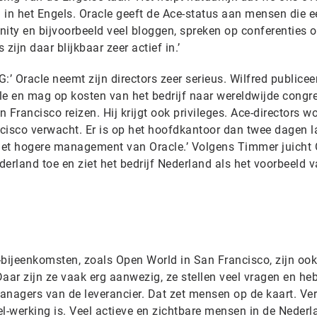
n het Engels. Oracle geeft de Ace-status aan mensen die e
ity en bijvoorbeeld veel bloggen, spreken op conferenties o
zijn daar blijkbaar zeer actief in.’
:’ Oracle neemt zijn directors zeer serieus. Wilfred publicee
le en mag op kosten van het bedrijf naar wereldwijde congr
 Francisco reizen. Hij krijgt ook privileges. Ace-directors w
cisco verwacht. Er is op het hoofdkantoor dan twee dagen 
 het hogere management van Oracle.’ Volgens Timmer juicht 
ederland toe en ziet het bedrijf Nederland als het voorbeeld 
e-bijeenkomsten, zoals Open World in San Francisco, zijn ook 
aar zijn ze vaak erg aanwezig, ze stellen veel vragen en he
anagers van de leverancier. Dat zet mensen op de kaart. Ver
iel-werking is. Veel actieve en zichtbare mensen in de Neder