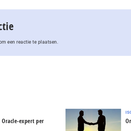
ctie
m een reactie te plaatsen.
IS
 Oracle-expert per
Or