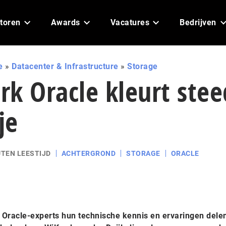
toren
Awards
Vacatures
Bedrijven
e
»
Datacenter & Infrastructure
»
Storage
k Oracle kleurt stee
je
UTEN LEESTIJD
ACHTERGROND
STORAGE
ORACLE
 Oracle-experts hun technische kennis en ervaringen dele