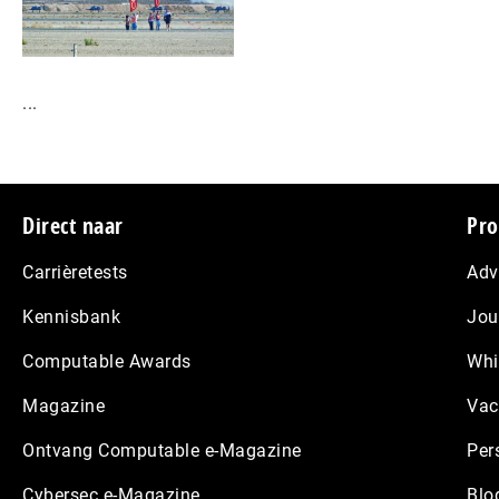
...
Footer
Direct naar
Pro
Carrièretests
Adv
Kennisbank
Jou
Computable Awards
Whi
Magazine
Vac
Ontvang Computable e-Magazine
Per
Cybersec e-Magazine
Blo