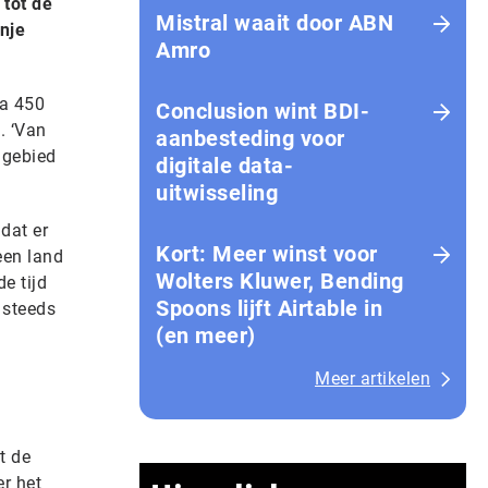
 tot de
Mistral waait door ABN
nje
Amro
na 450
Conclusion wint BDI-
. ‘Van
aanbesteding voor
 gebied
digitale data-
uitwisseling
 dat er
Kort: Meer winst voor
een land
Wolters Kluwer, Bending
e tijd
Spoons lijft Airtable in
 steeds
(en meer)
Meer artikelen
t de
er het