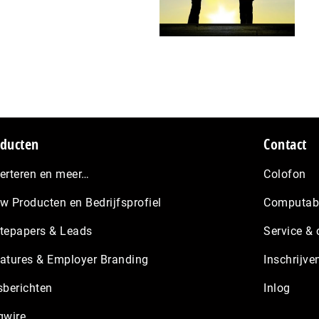
ducten
Contact
erteren en meer…
Colofon
w Producten en Bedrijfsprofiel
Computabl
tepapers & Leads
Service & 
atures & Employer Branding
Inschrijve
sberichten
Inlog
gwire