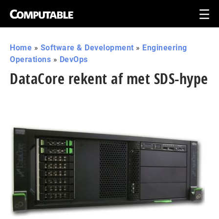
Home
»
Software & Development
»
Engineering
Operations
»
DevOps
DataCore rekent af met SDS-hype