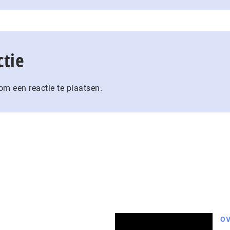
ctie
m een reactie te plaatsen.
OV