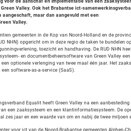
g voor de aanschaf en implementatie van een zaaksystee
Green Valley. Ook het Brabantse ict-samenwerkinsgverb
em aangeschaft, maar dan aangevuld met een
reen Valley.
tien gemeenten in de Kop van Noord-Holland en de provinc
RUD NHN) opgericht om in deze regio de taken te bundelen o
rgunningverlening, toezicht en handhaving. De RUD NHN hee
systeem- en documentbeheersoftware van Green Valley een
et een optionele verlenging van twee maal één jaar. Het zaa
 een software-as-a-service (SaaS).
ngsverband Equalit heeft Green Valley na een aanbesteding
 van een zaaksysteem en een klantinformatiesysteem. De op
al zes jaar en een waarde van om en nabij de twee miljoen 
 center voor ict van de Noord-Brabantse gemeenten Alphen-C