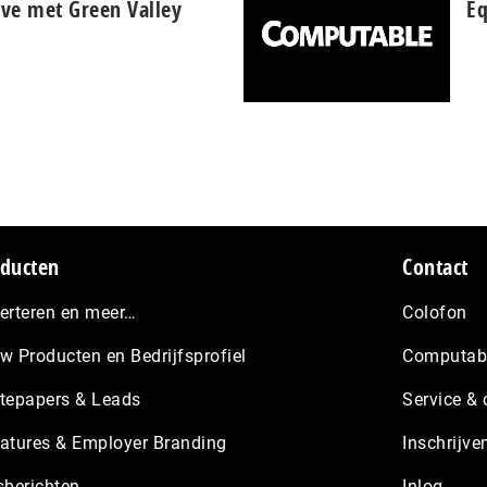
ive met Green Valley
Eq
ducten
Contact
erteren en meer…
Colofon
w Producten en Bedrijfsprofiel
Computabl
tepapers & Leads
Service & 
atures & Employer Branding
Inschrijve
sberichten
Inlog