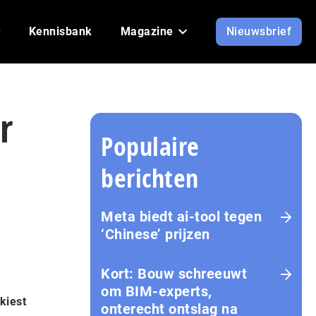
Kennisbank
Magazine
Nieuwsbrief
r
Populaire
berichten
Meta biedt ai-tool tegen
‘Chinese’ prijzen
Kort: Bouw schreeuwt
om BIM-experts,
kiest
onterecht ontslag na