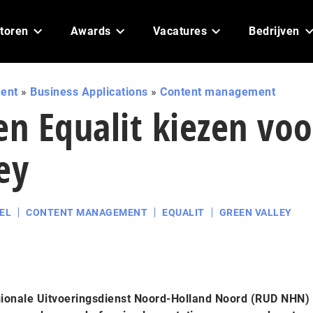
toren
Awards
Vacatures
Bedrijven
ent
»
Business Applications
»
Content management
n Equalit kiezen voo
ey
EL
CONTENT MANAGEMENT
EQUALIT
GREEN VALLEY
egionale Uitvoeringsdienst Noord-Holland Noord (RUD NHN) 