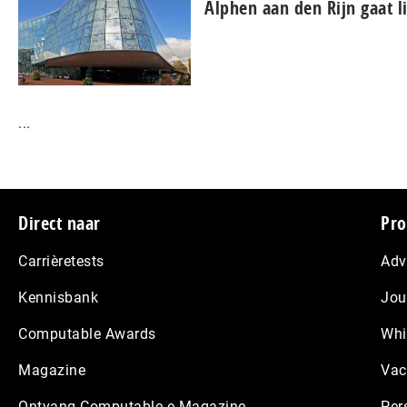
Alphen aan den Rijn gaat l
...
Footer
Direct naar
Pro
Carrièretests
Adv
Kennisbank
Jou
Computable Awards
Whi
Magazine
Vac
Ontvang Computable e-Magazine
Per