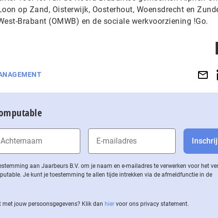
Loon op Zand, Oisterwijk, Oosterhout, Woensdrecht en Zunde
est-Brabant (OMWB) en de sociale werkvoorziening !Go.
ANAGEMENT
Computable
 toestemming aan Jaarbeurs B.V. om je naam en e-mailadres te verwerken voor het v
ble. Je kunt je toestemming te allen tijde intrekken via de af­meld­func­tie in de
 met jouw per­soons­ge­ge­vens? Klik dan
hier
voor ons privacy statement.