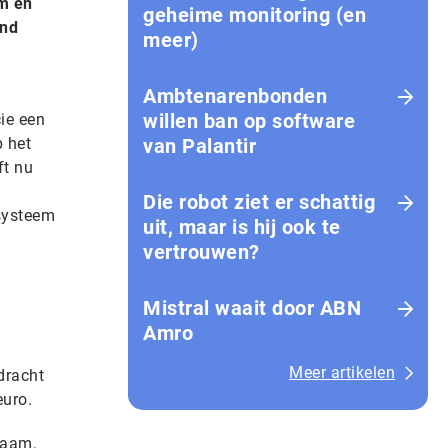
m en
geheime monitoring (en
and
meer)
Ambtenarenbonden
willen ban op software
ie een
p het
van Palantir
ft nu
Die robot ziet er schattig
ksysteem
uit, maar is hij ook te
vertrouwen?
Mistral waait door ABN
Amro
Meer artikelen
dracht
euro.
haam,