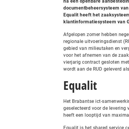
na een openbare aanbestedin
documentbeheersysteem van 
Equalit heeft het zaaksyste
klantinformatiesysteem van G
Afgelopen zomer hebben negen
regionale uitvoeringsdienst (
gebied van milieutaken en ve
voor het afnemen van de zaak
vierjarig contract gesloten m
wordt aan de RUD geleverd als
Equalit
Het Brabantse ict-samenwerki
geselecteerd voor de levering
heeft een looptijd van maxima
Equalit is het shared service