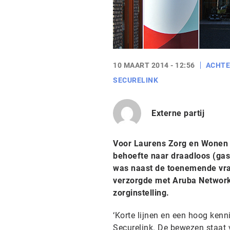
10 MAART 2014 - 12:56
ACHT
SECURELINK
Externe partij
Voor Laurens Zorg en Wonen w
behoefte naar draadloos (gast
was naast de toenemende vraa
verzorgde met Aruba Networks
zorginstelling.
‘Korte lijnen en een hoog kenn
Securelink. De bewezen staat 