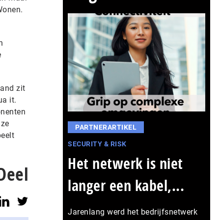
 Wonen.
n
e
and zit
a it.
onenten
nze
PARTNERARTIKEL
eelt
SECURITY & RISK
Het netwerk is niet
Deel
langer een kabel,...
Jarenlang werd het bedrijfsnetwerk