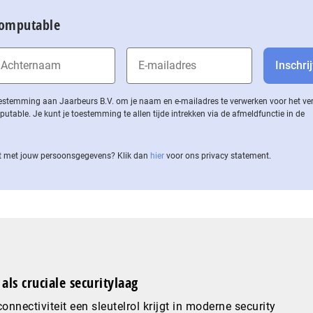
Computable
 toestemming aan Jaarbeurs B.V. om je naam en e-mailadres te verwerken voor het v
ble. Je kunt je toestemming te allen tijde intrekken via de af­meld­func­tie in de
 met jouw per­soons­ge­ge­vens? Klik dan
hier
voor ons privacy statement.
als cruciale securitylaag
nnectiviteit een sleutelrol krijgt in moderne security