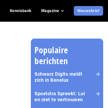
Kennisbank
Magazine
Nieuwsbrief
Populaire
berichten
Schwarz Digits meldt
zich in Benelux
Spoelstra Spreekt: Lui
en niet te vertrouwen