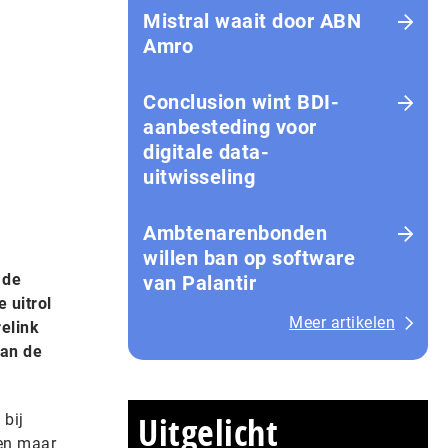
Mistral waait door ABN
Amro
Conclusion wint BDI-
aanbesteding voor
digitale data-
uitwisseling
Ambtenarenbonden
willen ban op software
 de
van Palantir
 uitrol
Meer artikelen
elink
van de
Uitgelicht
 bij
een maar