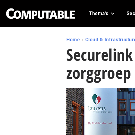
Thema’s
Sec
Home
»
Cloud & Infrastructur
Securelink
zorggroep