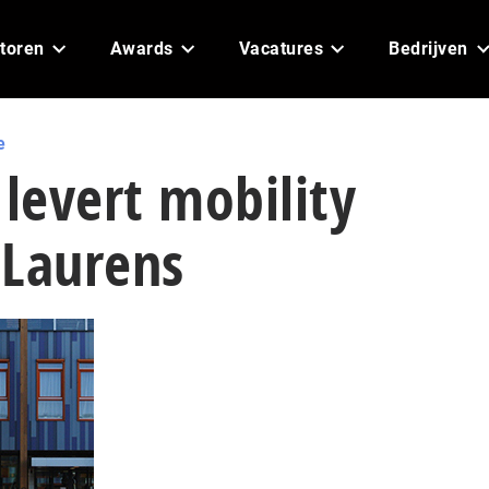
toren
Awards
Vacatures
Bedrijven
e
 levert mobility
 Laurens