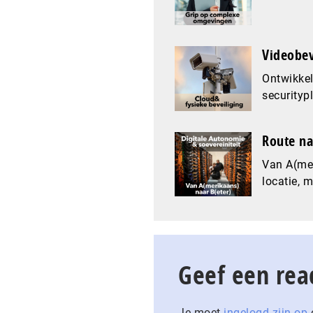
Videobev
Ontwikkel
securityp
Route na
Van A(mer
locatie, 
Geef een rea
Je moet
ingelogd zijn op
o