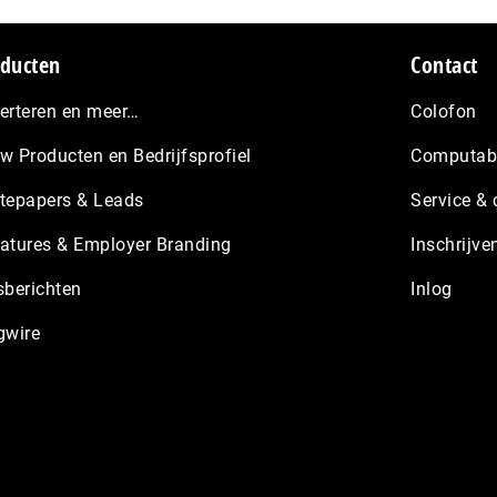
ducten
Contact
erteren en meer…
Colofon
w Producten en Bedrijfsprofiel
Computabl
tepapers & Leads
Service & 
atures & Employer Branding
Inschrijve
sberichten
Inlog
gwire