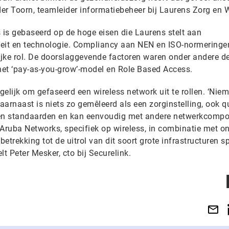
n der Toorn, teamleider informatiebeheer bij Laurens Zorg en
is gebaseerd op de hoge eisen die Laurens stelt aan
liteit en technologie. Compliancy aan NEN en ISO-normeringe
rijke rol. De doorslaggevende factoren waren onder andere d
 het ‘pay-as-you-grow’-model en Role Based Access.
lijk om gefaseerd een wireless network uit te rollen. ‘Niem
arnaast is niets zo gemêleerd als een zorginstelling, ook qu
en standaarden en kan eenvoudig met andere netwerkcomp
 Aruba Networks, specifiek op wireless, in combinatie met o
trekking tot de uitrol van dit soort grote infrastructuren sp
telt Peter Mesker, cto bij Securelink.