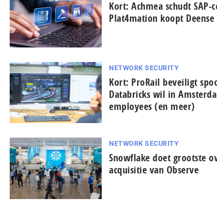
Kort: Achmea schudt SAP-c
Plat4mation koopt Deense
NETWORK SECURITY
Kort: ProRail beveiligt sp
Databricks wil in Amsterd
employees (en meer)
NETWORK SECURITY
Snowflake doet grootste o
acquisitie van Observe