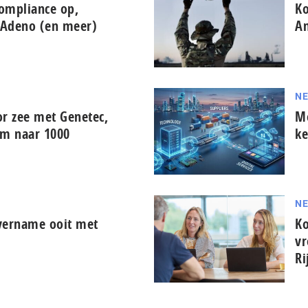
ompliance op,
Ko
 Adeno (en meer)
Am
NE
oor zee met Genetec,
Mo
am naar 1000
ke
NE
vername ooit met
Ko
vr
Ri