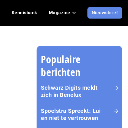
Kennisbank
Magazine
Nieuwsbrief
Populaire
berichten
Schwarz Digits meldt
zich in Benelux
Spoelstra Spreekt: Lui
en niet te vertrouwen