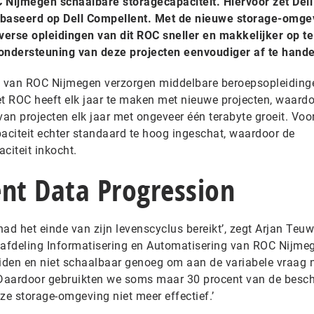
OC Nijmegen schaalbare storagecapaciteit. Hiervoor zet Del
ebaseerd op Dell Compellent. Met de nieuwe storage-omge
iverse opleidingen van dit ROC sneller en makkelijker op te
 ondersteuning van deze projecten eenvoudiger af te hande
 van ROC Nijmegen verzorgen middelbare beroepsopleiding
et ROC heeft elk jaar te maken met nieuwe projecten, waard
an projecten elk jaar met ongeveer één terabyte groeit. Vo
citeit echter standaard te hoog ingeschat, waardoor de
aciteit inkocht.
ent Data Progression
ad het einde van zijn levenscyclus bereikt’, zegt Arjan Teuw
 afdeling Informatisering en Automatisering van ROC Nijmeg
eiden en niet schaalbaar genoeg om aan de variabele vraag 
. Daardoor gebruikten we soms maar 30 procent van de besc
ze storage-omgeving niet meer effectief.’