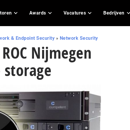
toren
Awards
Vacatures
Bedrijven
work & Endpoint Security
»
Network Security
t ROC Nijmegen
 storage