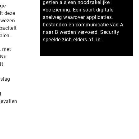
gezien als een noodzakelijke
age
voorziening. Een soort digitale
dt deze
snelweg waarover applicaties,
gewezen
bestanden en communicatie van A
paciteit
naar B werden vervoerd. Security
alen.
speelde zich elders af: in...
, met
‘Nu
Meer persberichten
it
 slag
t
gevallen