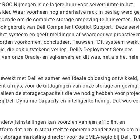
 ROC Nijmegen is de lagere huur voor serverruimte in het
vider. Waar voorheen nog anderhalve rack in beslag werd g
oldoende om de complete storage-omgeving te huisvesten. D
ok gebruik van Dell Compellent Copilot Support. ‘Deze serv
het systeem en geeft meldingen af waardoor we proactiever
orden voorkomen’, concludeert Teuwsen. ‘Dit systeem werkt
e, die ook uitstekend verliep. Dell’s Deployment Services
 van onze Oracle- en sql-servers en dit was, net als het hele 
werkt met Dell en samen een ideale oplossing ontwikkeld,
nt-arrays, voor de uitdagingen van onze storage-omgeving’,
alleen de storagecapaciteit die we nodig hebben voor proje
ij Dell Dynamic Capacity en intelligente tiering. Dat was eer
onderwijsinstellingen kan voorzien van een efficiënt en
form dat hen in staat stelt te opereren zonder zorgen om h
 storage marketing director voor de EMEA-regio bij Dell. ‘Dit