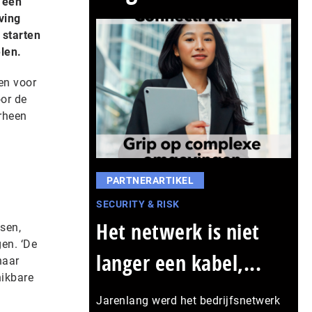
l een
ving
 starten
len.
en voor
oor de
orheen
PARTNERARTIKEL
SECURITY & RISK
Het netwerk is niet
sen,
en. ‘De
langer een kabel,...
naar
hikbare
Jarenlang werd het bedrijfsnetwerk