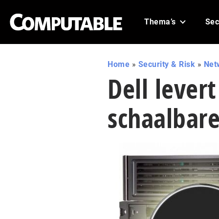
Thema’s
Sec
Home
»
Security & Risk
»
Net
Dell lever
schaalbare