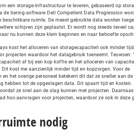
m een storage-infrastructuur te leveren, gebaseerd op stor
ia de tiering-software Dell Compellent Data Progression wor
de beschikbare ruimte. De meest gebruikte data worden toe
nellere schijven zijn geplaatst. Er wordt nog steeds teveel ca
maar nu kunnen deze klein beginnen en naar behoefte opsch
ays kost het alloceren van storagecapaciteit ook minder tijd
or projecten waardoor het datagebruik toeneemt. Teuwsen: 
paciteit af bij een kop koffie en het alloceren van capacite
. Dit kost me aanzienlijk minder tijd en kopzorgen. Voor de
 en het overige personeel betekent dit dat ze sneller aan de
 hebben tot de opgeslagen data. Dit spaart tijd en kosten.
doordat ze snel aan de slag kunnen met projecten. Daarnaas
ad hoc-aanvragen voor projecten, waardoor ze ook in deze 
rruimte nodig