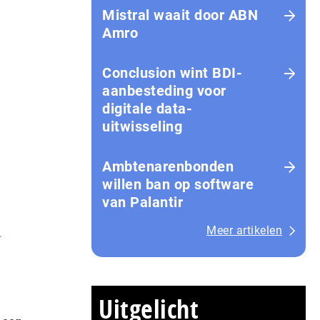
Mistral waait door ABN
Amro
Conclusion wint BDI-
aanbesteding voor
digitale data-
uitwisseling
Ambtenarenbonden
willen ban op software
van Palantir
Meer artikelen
L
Uitgelicht