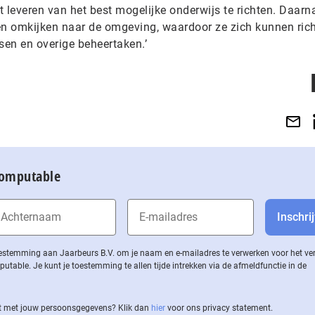
et leveren van het best mogelijke onderwijs te richten. Daarn
en omkijken naar de omgeving, waardoor ze zich kunnen ric
sen en overige beheertaken.’
Computable
 toestemming aan Jaarbeurs B.V. om je naam en e-mailadres te verwerken voor het v
ble. Je kunt je toestemming te allen tijde intrekken via de af­meld­func­tie in de
 met jouw per­soons­ge­ge­vens? Klik dan
hier
voor ons privacy statement.