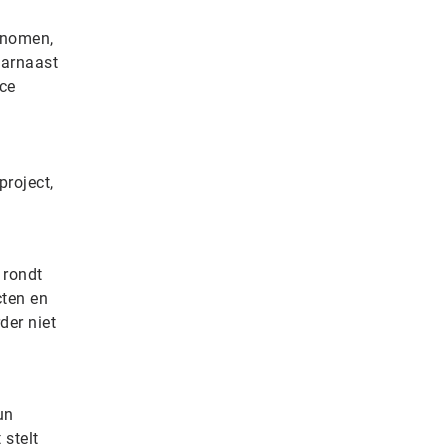
enomen,
aarnaast
ice
project,
 rondt
cten en
der niet
un
 stelt