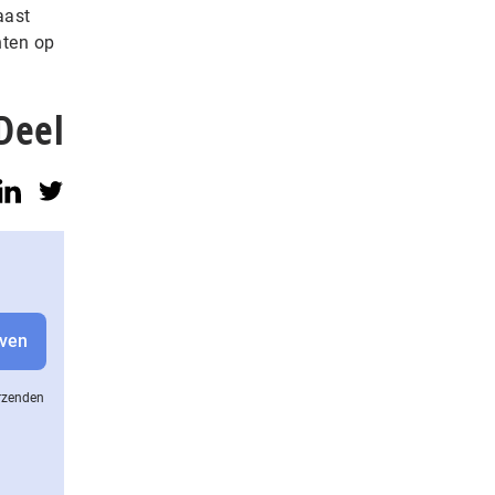
aast
hten op
Deel
erzenden