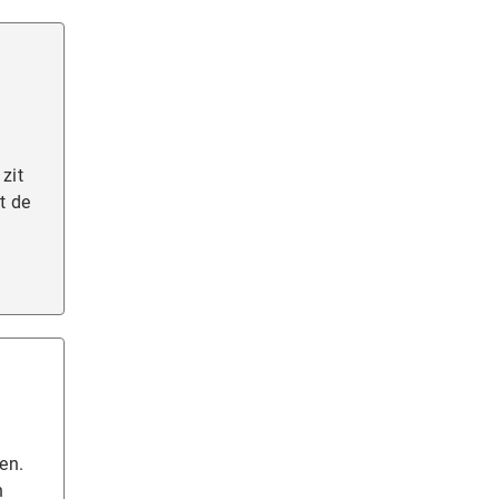
zit
t de
en.
n