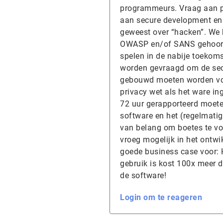
programmeurs. Vraag aan pr
aan secure development en j
geweest over “hacken”. We 
OWASP en/of SANS gehoord 
spelen in de nabije toekom
worden gevraagd om de secu
gebouwd moeten worden volg
privacy wet als het ware in
72 uur gerapporteerd moete
software en het (regelmati
van belang om boetes te voo
vroeg mogelijk in het ontw
goede business case voor: H
gebruik is kost 100x meer 
de software!
Login om te reageren