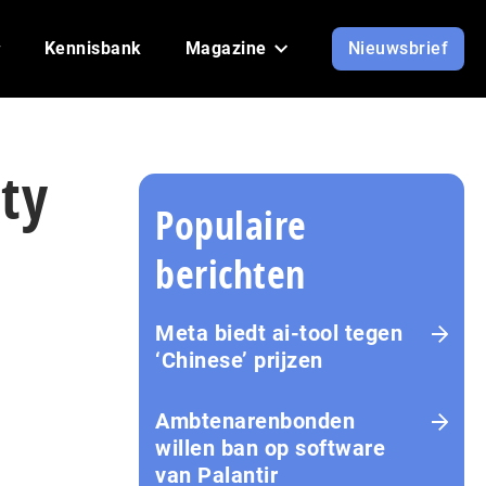
Kennisbank
Magazine
Nieuwsbrief
ty
Populaire
berichten
Meta biedt ai-tool tegen
‘Chinese’ prijzen
Ambtenarenbonden
willen ban op software
van Palantir