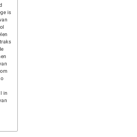
d
ge is
 van
ol
elen
traks
de
nen
van
arom
zo
l in
van