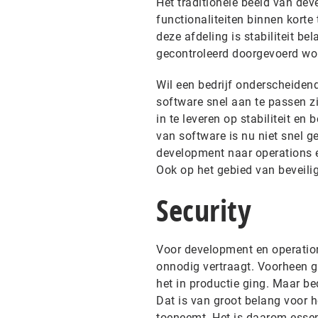
Het traditionele beeld van dev
functionaliteiten binnen korte 
deze afdeling is stabiliteit b
gecontroleerd doorgevoerd wor
Wil een bedrijf onderscheiden
software snel aan te passen zi
in te leveren op stabiliteit en
van software is nu niet snel 
development naar operations en
Ook op het gebied van beveilig
Security
Voor development en operations
onnodig vertraagt. Voorheen g
het in productie ging. Maar be
Dat is van groot belang voor 
toeneemt. Het is daarom essent