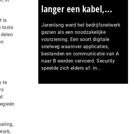
langer een kabel,...
 is
Jarenlang werd het bedrijfsnetwerk
 tools
gezien als een noodzakelijke
 delen
voorziening. Een soort digitale
en
snelweg waarover applicaties,
bestanden en communicatie van A
naar B werden vervoerd. Security
speelde zich elders af: in...
s te
Meer persberichten
rs
at
tegieën
eling,
work,