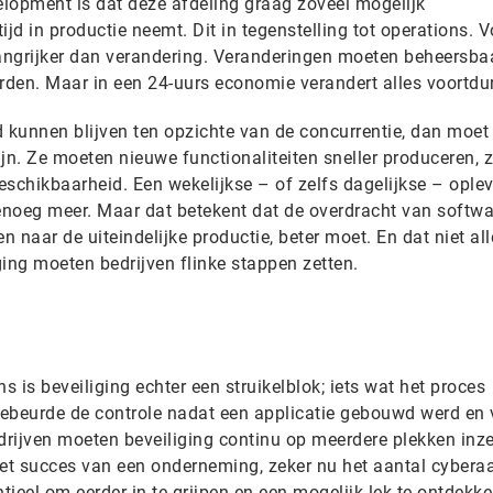
elopment is dat deze afdeling graag zoveel mogelijk
tijd in productie neemt. Dit in tegenstelling tot operations. V
elangrijker dan verandering. Veranderingen moeten beheersba
den. Maar in een 24-uurs economie verandert alles voortdu
d kunnen blijven ten opzichte van de concurrentie, dan moet
jn. Ze moeten nieuwe functionaliteiten sneller produceren, 
 beschikbaarheid. Een wekelijkse – of zelfs dagelijkse – ople
genoeg meer. Maar dat betekent dat de overdracht van softw
 naar de uiteindelijke productie, beter moet. En dat niet all
ing moeten bedrijven flinke stappen zetten.
 is beveiliging echter een struikelblok; iets wat het proces
ebeurde de controle nadat een applicatie gebouwd werd en 
drijven moeten beveiliging continu op meerdere plekken inze
het succes van een onderneming, zeker nu het aantal cybera
ieel om eerder in te grijpen en een mogelijk lek te ontdekke