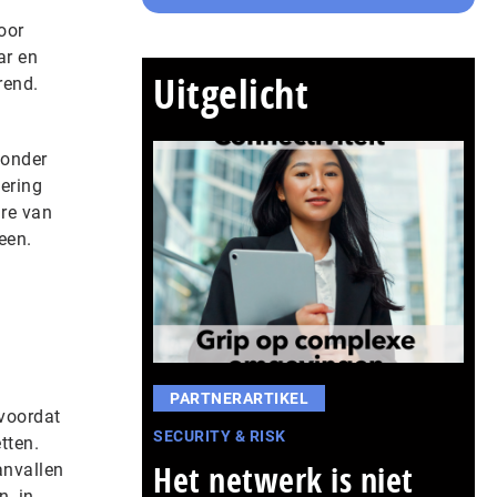
oor
ar en
Uitgelicht
rend.
zonder
vering
are van
een.
PARTNERARTIKEL
voordat
SECURITY & RISK
tten.
Het netwerk is niet
anvallen
n, in