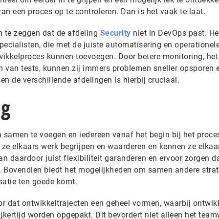
van een proces op te controleren. Dan is het vaak te laat.
m te zeggen dat de afdeling
Security
niet in DevOps past. Het
pecialisten, die met de juiste automatisering en operationele
twikkelproces kunnen toevoegen. Door betere monitoring, het
en van tests, kunnen zij immers problemen sneller opsporen 
n de verschillende afdelingen is hierbij cruciaal.
ng
 samen te voegen en iedereen vanaf het begin bij het proce
n ze elkaars werk begrijpen en waarderen en kennen ze elkaa
an daardoor juist flexibiliteit garanderen en ervoor zorgen d
n. Bovendien biedt het mogelijkheden om samen andere stra
satie ten goede komt.
or dat ontwikkeltrajecten een geheel vormen, waarbij ontwikk
ijkertijd worden opgepakt. Dit bevordert niet alleen het team