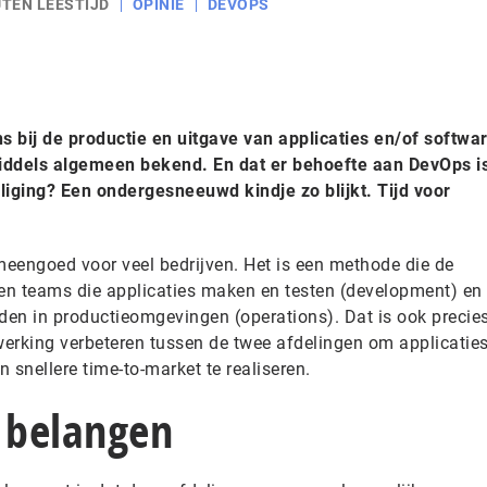
UTEN LEESTIJD
OPINIE
DEVOPS
 bij de productie en uitgave van applicaties en/of softwa
ddels algemeen bekend. En dat er behoefte aan DevOps i
liging? Een ondergesneeuwd kindje zo blijkt. Tijd voor
engoed voor veel bedrijven. Het is een methode die de
en teams die applicaties maken en testen (development) en
en in productieomgevingen (operations). Dat is ook precie
rking verbeteren tussen de twee afdelingen om applicatie
n snellere time-to-market te realiseren.
e belangen