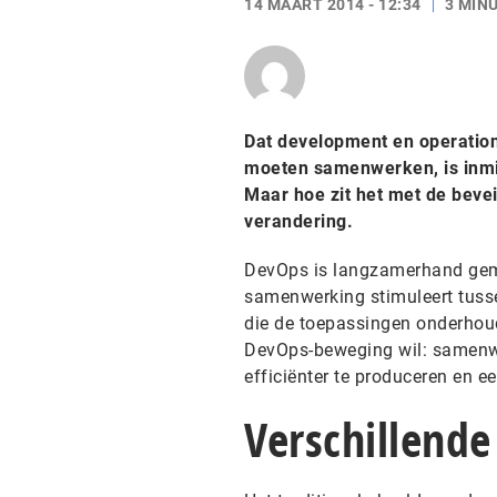
14 MAART 2014 - 12:34
3 MIN
Dat development en operations
moeten samenwerken, is inmi
Maar hoe zit het met de bevei
verandering.
DevOps is langzamerhand geme
samenwerking stimuleert tuss
die de toepassingen onderhoud
DevOps-beweging wil: samenwe
efficiënter te produceren en ee
Verschillend