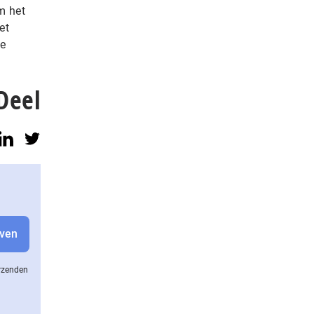
m het
et
de
Deel
erzenden