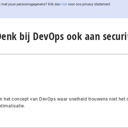
 met jouw per­soons­ge­ge­vens? Klik dan
hier
voor ons privacy statement.
Denk bij DevOps ook aan securi
k in het concept van DevOps waar snelheid trouwens niet het 
timalisatie.