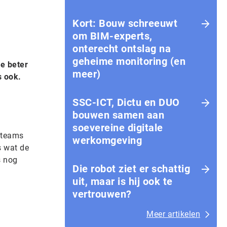
Kort: Bouw schreeuwt
om BIM-experts,
onterecht ontslag na
geheime monitoring (en
re beter
meer)
s ook.
SSC-ICT, Dictu en DUO
bouwen samen aan
soevereine digitale
 teams
werkomgeving
s wat de
s nog
Die robot ziet er schattig
uit, maar is hij ook te
vertrouwen?
Meer artikelen