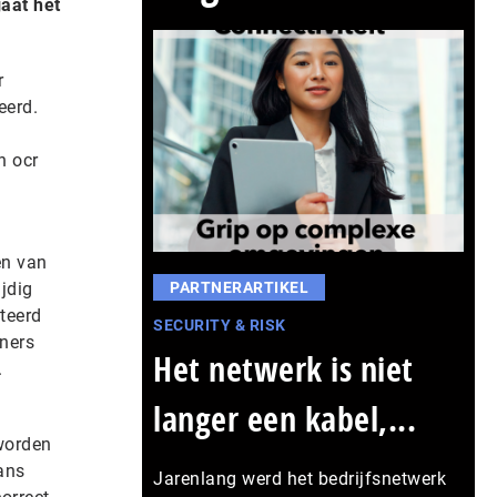
aat het
r
eerd.
n ocr
en van
jdig
PARTNERARTIKEL
teerd
SECURITY & RISK
ners
Het netwerk is niet
.
langer een kabel,...
worden
ans
Jarenlang werd het bedrijfsnetwerk