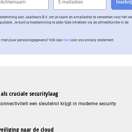
 toestemming aan Jaarbeurs B.V. om je naam en e-mailadres te verwerken voor het v
ble. Je kunt je toestemming te allen tijde intrekken via de af­meld­func­tie in de
 met jouw per­soons­ge­ge­vens? Klik dan
hier
voor ons privacy statement.
als cruciale securitylaag
nnectiviteit een sleutelrol krijgt in moderne security
eiliging naar de cloud