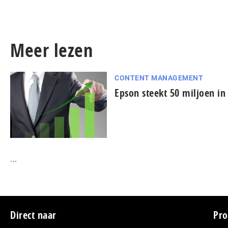
Meer lezen
CONTENT MANAGEMENT
Epson steekt 50 miljoen in
...
Footer
Direct naar
Pro