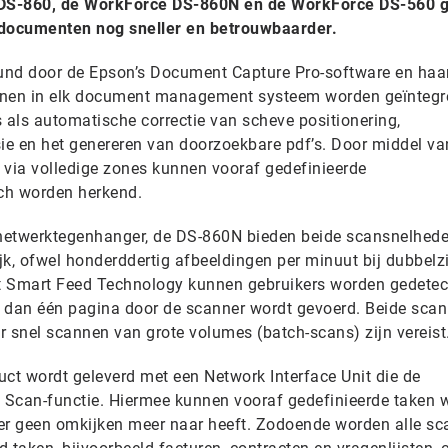
DS-860, de WorkForce DS-860N en de WorkForce DS-560 g
 documenten nog sneller en betrouwbaarder.
und door de Epson’s Document Capture Pro-software en haa
nnen in elk document management systeem worden geïntegr
 als automatische correctie van scheve positionering,
sie en het genereren van doorzoekbare pdf’s. Door middel va
) via volledige zones kunnen vooraf gedefinieerde
h worden herkend.
netwerktegenhanger, de DS-860N bieden beide scansnelhed
k, ofwel honderddertig afbeeldingen per minuut bij dubbelzi
et Smart Feed Technology kunnen gebruikers worden gedetec
dan één pagina door de scanner wordt gevoerd. Beide scan
r snel scannen van grote volumes (batch-scans) zijn vereist
uct wordt geleverd met een Network Interface Unit die de
h Scan-functie. Hiermee kunnen vooraf gedefinieerde taken 
er geen omkijken meer naar heeft. Zodoende worden alle sc