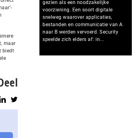
correct
gezien als een noodzakelijke
aar’-
voorziening. Een soort digitale
n
snelweg waarover applicaties,
bestanden en communicatie van A
naar B werden vervoerd. Security
einere
speelde zich elders af: in...
t, maar
 biedt
ele
Meer persberichten
Deel