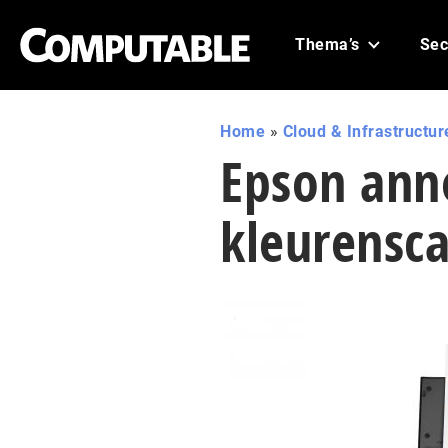
Thema’s
Sec
Home
»
Cloud & Infrastructur
Epson anno
kleurensc