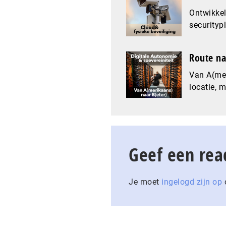
Ontwikkel
securityp
Route na
Van A(mer
locatie, 
Geef een rea
Je moet
ingelogd zijn op
o