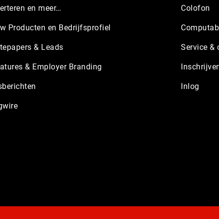
erteren en meer…
Colofon
w Producten en Bedrijfsprofiel
Computabl
tepapers & Leads
Service & 
atures & Employer Branding
Inschrijve
sberichten
Inlog
gwire