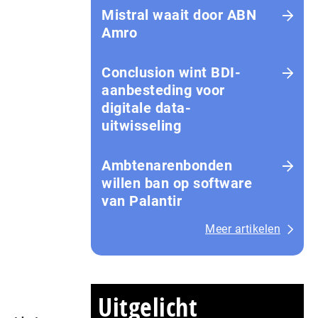
Mistral waait door ABN
Amro
Conclusion wint BDI-
aanbesteding voor
digitale data-
uitwisseling
Ambtenarenbonden
willen ban op software
van Palantir
Meer artikelen
Uitgelicht