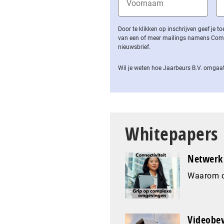
Door te klikken op inschrijven geef je
van een of meer mailings namens Computa
nieuwsbrief.
Wil je weten hoe Jaarbeurs B.V. omgaat
Whitepapers
Netwerk 
Waarom co
Videobev