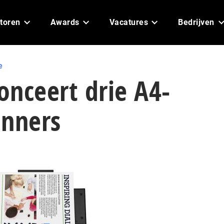
toren
Awards
Vacatures
Bedrijven
e
nceert drie A4-
anners