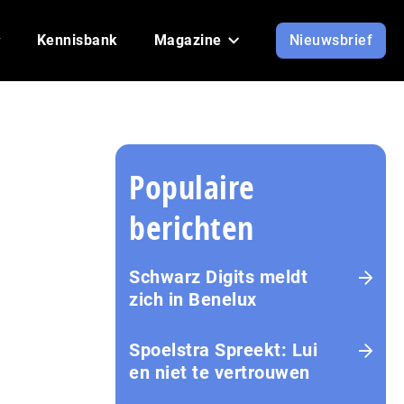
Kennisbank
Magazine
Nieuwsbrief
Populaire
berichten
Schwarz Digits meldt
zich in Benelux
Spoelstra Spreekt: Lui
en niet te vertrouwen