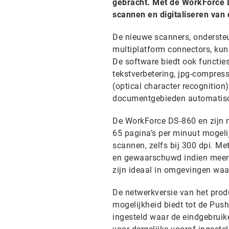
gebracht. Met de WorkForce 
scannen en digitaliseren van
De nieuwe scanners, onderste
multiplatform connectors, ku
De software biedt ook functies
tekstverbetering, jpg-compres
(optical character recognition
documentgebieden automatisc
De WorkForce DS-860 en zijn 
65 pagina’s per minuut mogelij
scannen, zelfs bij 300 dpi. M
en gewaarschuwd indien meer 
zijn ideaal in omgevingen waa
De netwerkversie van het prod
mogelijkheid biedt tot de Pus
ingesteld waar de eindgebruik