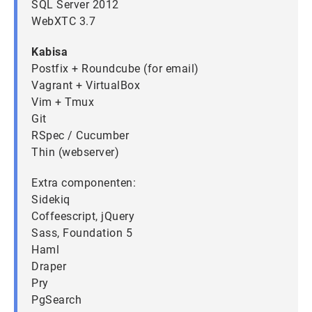
SQL Server 2012
WebXTC 3.7
Kabisa
Postfix + Roundcube (for email)
Vagrant + VirtualBox
Vim + Tmux
Git
RSpec / Cucumber
Thin (webserver)
Extra componenten:
Sidekiq
Coffeescript, jQuery
Sass, Foundation 5
Haml
Draper
Pry
PgSearch