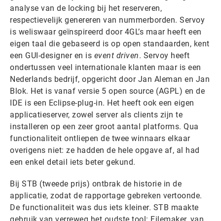
analyse van de locking bij het reserveren,
respectievelijk genereren van nummerborden. Servoy
is weliswaar geïnspireerd door 4GL’s maar heeft een
eigen taal die gebaseerd is op open standaarden, kent
een GUI-designer en is
event driven
. Servoy heeft
ondertussen veel internationale klanten maar is een
Nederlands bedrijf, opgericht door Jan Aleman en Jan
Blok. Het is vanaf versie 5 open source (AGPL) en de
IDE is een Eclipse-plug-in. Het heeft ook een eigen
applicatieserver, zowel server als clients zijn te
installeren op een zeer groot aantal platforms. Qua
functionaliteit ontliepen de twee winnaars elkaar
overigens niet: ze hadden de hele opgave af, al had
een enkel detail iets beter gekund.
Bij STB (tweede prijs) ontbrak de historie in de
applicatie, zodat de rapportage gebreken vertoonde.
De functionaliteit was dus iets kleiner. STB maakte
gebruik van verreweg het oudste tool: Filemaker, van