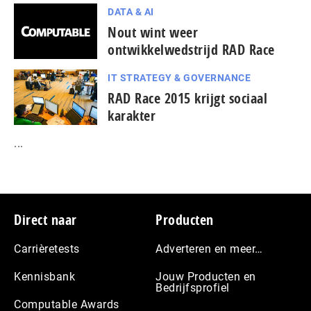
DATA & AI
Nout wint weer
ontwikkelwedstrijd RAD Race
IT STRATEGY & GOVERNANCE
RAD Race 2015 krijgt sociaal
karakter
...
Footer
Direct naar
Producten
Carrièretests
Adverteren en meer…
Kennisbank
Jouw Producten en
Bedrijfsprofiel
Computable Awards