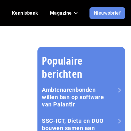
Kennisbank
Magazine
Nieuwsbrief
Populaire
berichten
Ambtenarenbonden
willen ban op software
van Palantir
SSC-ICT, Dictu en DUO
bouwen samen aan