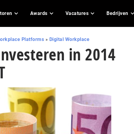
toren
Awards
Vacatures
Bedrijven
orkplace Platforms
»
Digital Workplace
investeren in 2014
T