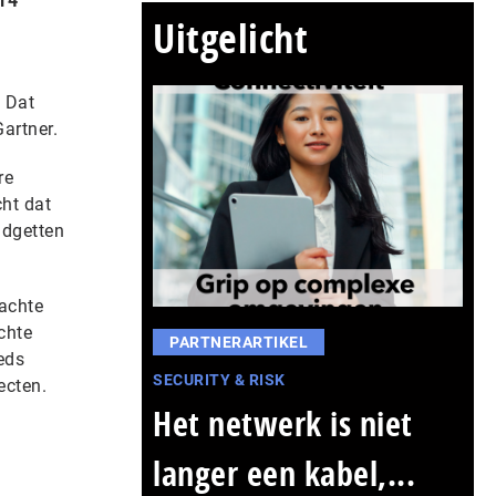
014
Uitgelicht
. Dat
artner.
re
ht dat
udgetten
wachte
chte
PARTNERARTIKEL
eds
SECURITY & RISK
ecten.
Het netwerk is niet
langer een kabel,...