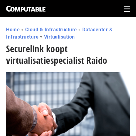
Home
»
Cloud & Infrastructure
»
Datacenter &
Infrastructure
»
Virtualisation
Securelink koopt
virtualisatiespecialist Raido