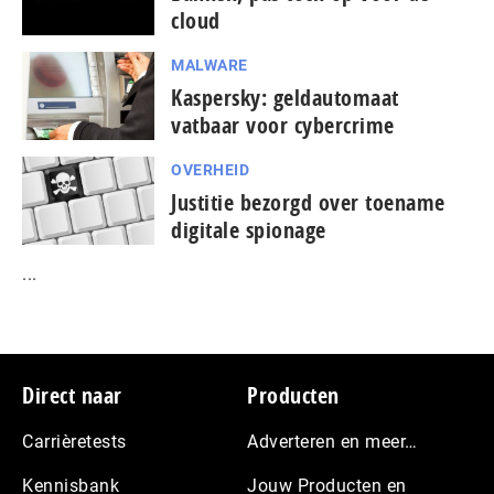
cloud
MALWARE
Kaspersky: geldautomaat
vatbaar voor cybercrime
OVERHEID
Justitie bezorgd over toename
digitale spionage
...
Footer
Direct naar
Producten
Carrièretests
Adverteren en meer…
Kennisbank
Jouw Producten en