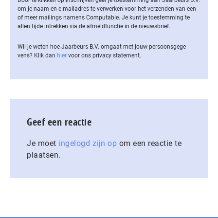
Door te klikken op inschrijven geef je toestemming aan Jaarbeurs B.V.
om je naam en e-mailadres te verwerken voor het verzenden van een
of meer mailings namens Computable. Je kunt je toestemming te
allen tijde intrekken via de af­meld­func­tie in de nieuwsbrief.
Wil je weten hoe Jaarbeurs B.V. omgaat met jouw per­soons­ge­ge­
vens? Klik dan
hier
voor ons privacy statement.
Geef een reactie
Je moet
ingelogd zijn op
om een reactie te
plaatsen.