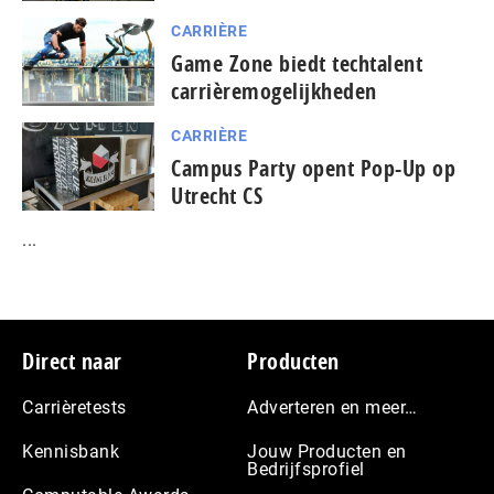
CARRIÈRE
Game Zone biedt techtalent
carrièremogelijkheden
CARRIÈRE
Campus Party opent Pop-Up op
Utrecht CS
...
Footer
Direct naar
Producten
Carrièretests
Adverteren en meer…
Kennisbank
Jouw Producten en
Bedrijfsprofiel