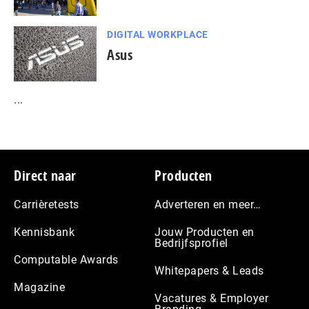
DIGITAL WORKPLACE
Asus
...
Footer
Direct naar
Producten
Carrièretests
Adverteren en meer…
Kennisbank
Jouw Producten en
Bedrijfsprofiel
Computable Awards
Whitepapers & Leads
Magazine
Vacatures & Employer