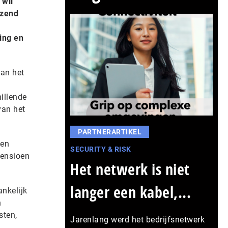
 wil
izend
ing en
van het
hillende
van het
PARTNERARTIKEL
ken
SECURITY & RISK
pensioen
Het netwerk is niet
langer een kabel,...
nkelijk
n
sten,
Jarenlang werd het bedrijfsnetwerk