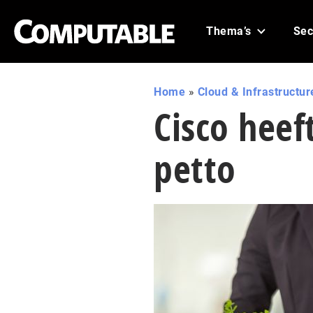
Thema’s
Sec
Home
»
Cloud & Infrastructur
Cisco heef
petto