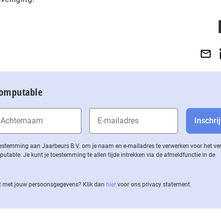
Computable
 toestemming aan Jaarbeurs B.V. om je naam en e-mailadres te verwerken voor het v
ble. Je kunt je toestemming te allen tijde intrekken via de af­meld­func­tie in de
 met jouw per­soons­ge­ge­vens? Klik dan
hier
voor ons privacy statement.