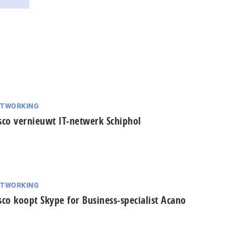
ETWORKING
sco vernieuwt IT-netwerk Schiphol
ETWORKING
sco koopt Skype for Business-specialist Acano