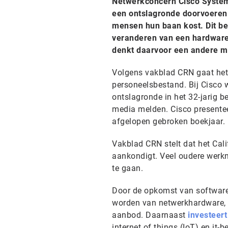
Netwerkconcern Cisco Systems
een ontslagronde doorvoeren 
mensen hun baan kost. Dit be
veranderen van een hardware
denkt daarvoor een andere m
Volgens vakblad CRN gaat het 
personeelsbestand. Bij Cisco
ontslagronde in het 32-jarig b
media melden. Cisco presenteer
afgelopen gebroken boekjaar.
Vakblad CRN stelt dat het Cal
aankondigt. Veel oudere werk
te gaan.
Door de opkomst van software-
worden van netwerkhardware, s
aanbod. Daarnaast
investeert
internet of things (IoT) en it-b