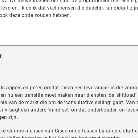
n bv ICT netwerkbeheerder naar bv programmeur met een ei
e leveren. Ik denk dat veel mensen die dadelijk kandidaat zij
ook deze optie zouden hebben.
f:
als appels en peren omdat Cisco een leverancier is die voora
en nu een transitie moet maken naar diensten, de ‘shitload’
nnis van de markt die om de ‘consultative selling’ gaat. Van 
r vraagt een andere ‘mind-set’ omdat onderhouden en lever
en zijn.
t die slimme mensen van Cisco ondertussen bij andere start-