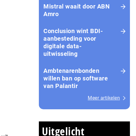
Mistral waait door ABN
Amro
Conclusion wint BDI-
aanbesteding voor
digitale data-
uitwisseling
Ambtenarenbonden
willen ban op software
van Palantir
Meer artikelen
Uitgelicht