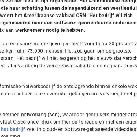
 zet het mes in zijn organisatie. Het Amerikaanse bedrijf
die naar schatting tussen de negenduizend en veertiendu
weert het Amerikaanse vakblad CRN. Het bedrijf wil zich
-gebaseerde naar een software- georiënteerde ondernem
ix aan werknemers nodig te hebben.
om een sanering die gevolgen heeft voor bijna 20 procent 
 werken ruim 73.000 mensen. Het zou gaan om de grootste
estaan. Het bedrijf wil niet reageren op het nieuws dat versc
t later vandaag de vierde kwartaalcijfers en de jaarcijfers 
ifornische netwerkbedrijf de ontslagronde binnen enkele we
nemers hebben al een voorstel gekregen om vervroegd met 
defined networking (sdn), waardoor gebruikers minder afha
taat Cisco onder druk om hier op te reageren met een eige
 het bedrijf
veel in cloud- en software-gebaseerde videodien
eveiliging.