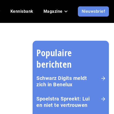
Kennisbank
Magazine
Nieuwsbrief
Populaire
berichten
Schwarz Digits meldt
zich in Benelux
Spoelstra Spreekt: Lui
en niet te vertrouwen