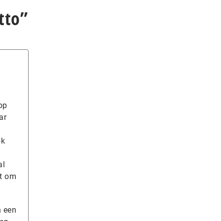
tto”
op
ar
ok
al
rt om
n een