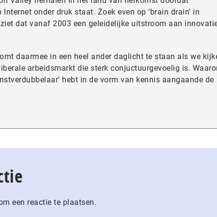
on Valley herhalen in het land van herkomst doordat
nternet onder druk staat. Zoek even op ‘brain drain’ in
ziet dat vanaf 2003 een geleidelijke uitstroom aan innovati
komt daarmee in een heel ander daglicht te staan als we kijk
liberale arbeidsmarkt die sterk conjuctuurgevoelig is. Waar
winstverdubbelaar’ hebt in de vorm van kennis aangaande de
ctie
m een reactie te plaatsen.