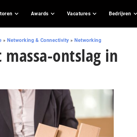
toren
Awards
Vacatures
Bedrijven
e
»
Networking & Connectivity
»
Networking
t massa-ontslag in