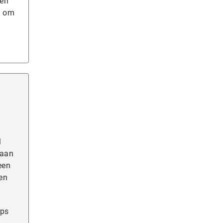
gen
n om
l
 aan
een
en
ups