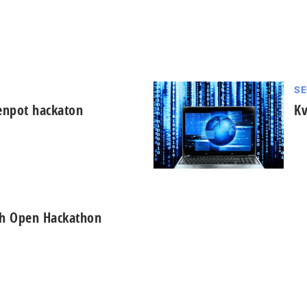
SE
zenpot hackaton
Kv
h Open Hackathon