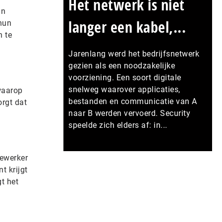
Het netwerk is niet
On
langer een kabel,...
 hun
n te
Jarenlang werd het bedrijfsnetwerk
gezien als een noodzakelijke
voorziening. Een soort digitale
snelweg waarover applicaties,
waarop
bestanden en communicatie van A
orgt dat
naar B werden vervoerd. Security
speelde zich elders af: in...
Meer persberichten
dewerker
t krijgt
t het