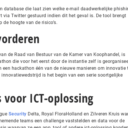
n database die laat zien welke e-mail daadwerkelijke phish
t via Twitter gestuurd indien dit het geval is. De tool brengt
 de hoogte van de risico’s.
vorderen
r van de Raad van Bestuur van de Kamer van Koophandel, is
hon die voor het eerst door de instantie zelf is georganisee
an een hackathon één van de nieuwe manieren om innovatie 
innovatiewedstrijd is het begin van een serie soortgelijke
s voor ICT-oplossing
ague
Security
Delta, Royal FloraHolland en Zilveren Kruis wa
elnemende teams een challenge vaststelden en data voor de
is waarvan ze een app, tool of andere ict-oplossing konde