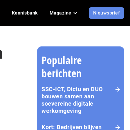
Kennisbank
Magazine
Nieuwsbrief
n
Populaire
berichten
SSC-ICT, Dictu en DUO
bouwen samen aan
soevereine digitale
werkomgeving
Kort: Bedrijven blijven