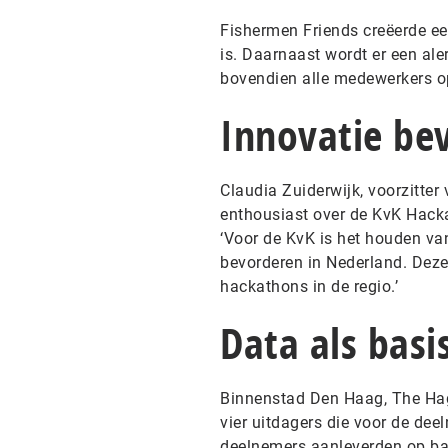
Fishermen Friends creëerde ee
is. Daarnaast wordt er een aler
bovendien alle medewerkers op
Innovatie be
Claudia Zuiderwijk, voorzitte
enthousiast over de KvK Hackat
‘Voor de KvK is het houden v
bevorderen in Nederland. Deze 
hackathons in de regio.’
Data als basi
Binnenstad Den Haag, The H
vier uitdagers die voor de de
deelnemers aanleverden op bas