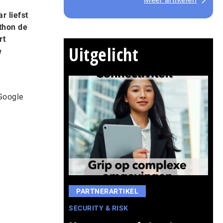
 liefst
thon de
rt
Uitgelicht
e
Google
PARTNERARTIKEL
SECURITY & RISK