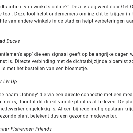
indbaarheid van winkels online?’. Deze vraag werd door Get 
tool. Deze tool helpt ondernemers om inzicht te krijgen in
hte van andere winkels in de stad en helpt verbeteringen aa
Bad Ducks
ntlemen’s app’ die een signaal geeft op belangrijke dagen 
t is. Directe verbinding met de dichtstbijzijnde bloemist z
t is met het bestellen van een bloemetje.
r Liv Up
de naam ‘Johnny’ die via een directe connectie met een me
er is, doordat dit direct van de plant is af te lezen. De plan
medewerker ongelukkig is. Alleen bij regelmatig opstaan krijg
 gezonde plant betekent dus een gezonde medewerker.
nnaar Fishermen Friends