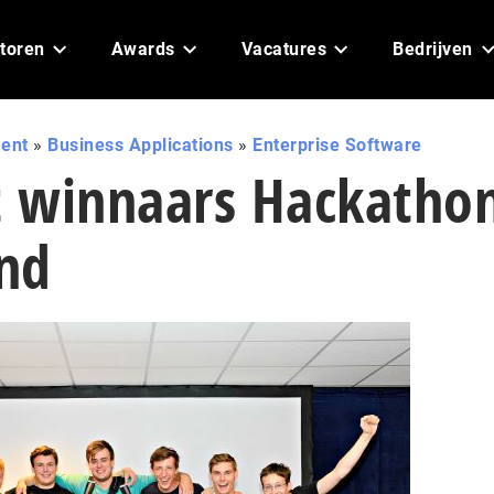
toren
Awards
Vacatures
Bedrijven
ent
»
Business Applications
»
Enterprise Software
 winnaars Hackatho
nd