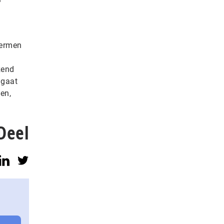
hermen
zend
 gaat
en,
Deel