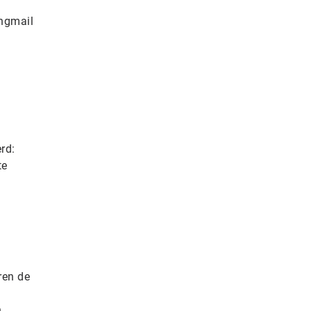
ingmail
rd:
te
ren de
n