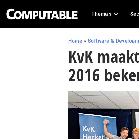
Thema’s
Sec
Home
»
Software & Developm
KvK maakt
2016 beke