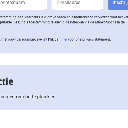
 toestemming aan Jaarbeurs B.V. om je naam en e-mailadres te verwerken voor het v
ble. Je kunt je toestemming te allen tijde intrekken via de af­meld­func­tie in de
 met jouw per­soons­ge­ge­vens? Klik dan
hier
voor ons privacy statement.
ctie
m een reactie te plaatsen.