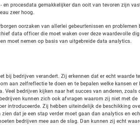
en procesdata gemakkelijker dan ooit van tevoren zijn vast
veau zeer hoog.
erborgen oorzaken van allerlei gebeurtenissen en problemen b
c
hief data officer die moet waken over deze waardevolle dig
gen moet nemen op basis van uitgebreide data analytics.
t bij bedrijven verandert. Zij erkennen dat er echt waarde t
k om aan zelfreflectie te doen en te bepalen welke kansen er 
a. Veel bedrijven kijken naar het succes van anderen, zoals 
ibedrijven kunnen zich ook afvragen waarom zij niet met de
er introduceerde. Zij hebben uiteindelijk de beschikking ove
n zien dat je een stap verder moet gaan dan analytics en echt
moeten bedrijven mee aan de slag. Dan kunnen zij echt waa