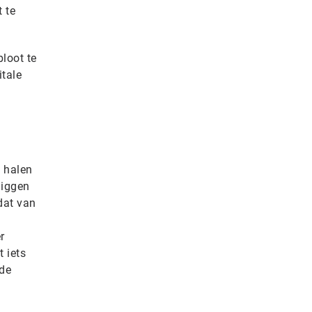
 te
loot te
itale
e halen
liggen
dat van
r
 iets
rde