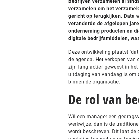
Bedrijven verzamelen al sinds
verzamelen om het verzamele
gericht op terugkijken. Data 
veranderde de afgelopen jare
onderneming producten en dien
digitale bedrijfsmiddelen, w
Deze ontwikkeling plaatst ‘dat
de agenda. Het verkopen van d
zijn lang actief geweest in he
uitdaging van vandaag is om d
binnen de organisatie.
De rol van be
Wil een manager een gedragsv
werkwijze, dan is de traditi
wordt beschreven. Dit laat de 
analytics toepast en op basis