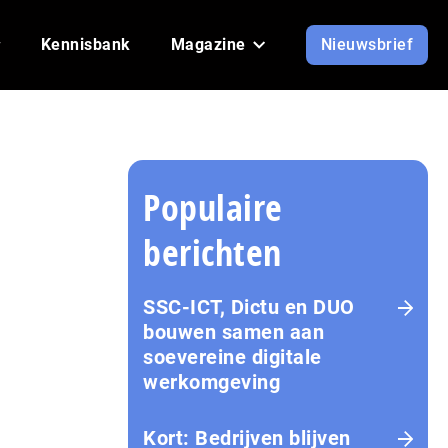
Kennisbank
Magazine
Nieuwsbrief
Populaire
berichten
SSC-ICT, Dictu en DUO
bouwen samen aan
soevereine digitale
werkomgeving
Kort: Bedrijven blijven