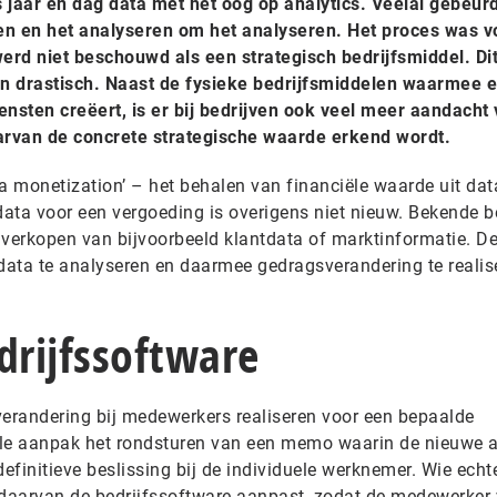
 jaar en dag data met het oog op analytics. Veelal gebeur
n en het analyseren om het analyseren. Het proces was v
werd niet beschouwd als een strategisch bedrijfsmiddel. Di
n drastisch. Naast de fysieke bedrijfsmiddelen waarmee 
sten creëert, is er bij bedrijven ook veel meer aandacht 
aarvan de concrete strategische waarde erkend wordt.
a monetization’ – het behalen van financiële waarde uit dat
ata voor een vergoeding is overigens niet nieuw. Bekende b
t verkopen van bijvoorbeeld klantdata of marktinformatie. D
ata te analyseren en daarmee gedragsverandering te realis
drijfssoftware
erandering bij medewerkers realiseren voor een bepaalde
onele aanpak het rondsturen van een memo waarin de nieuwe
definitieve beslissing bij de individuele werknemer. Wie echt
 daarvan de bedrijfssoftware aanpast, zodat de medewerker 