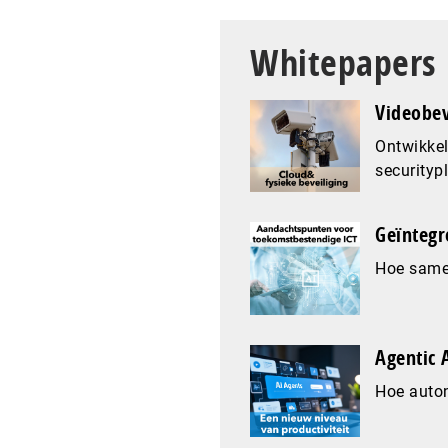
Whitepapers
Videobev
Ontwikkel
securityp
Geïntegr
Hoe samen
Agentic A
Hoe auto