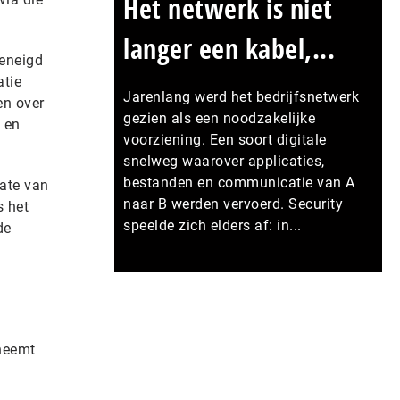
Het netwerk is niet
langer een kabel,...
geneigd
atie
Jarenlang werd het bedrijfsnetwerk
en over
gezien als een noodzakelijke
 en
voorziening. Een soort digitale
snelweg waarover applicaties,
bestanden en communicatie van A
mate van
naar B werden vervoerd. Security
s het
speelde zich elders af: in...
de
Meer persberichten
rneemt
e