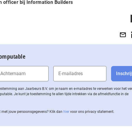
n officer bij Information Builders
Computable
 toestemming aan Jaarbeurs B.V. om je naam en e-mailadres te verwerken voor het v
ble. Je kunt je toestemming te allen tijde intrekken via de af­meld­func­tie in de
 met jouw per­soons­ge­ge­vens? Klik dan
hier
voor ons privacy statement.