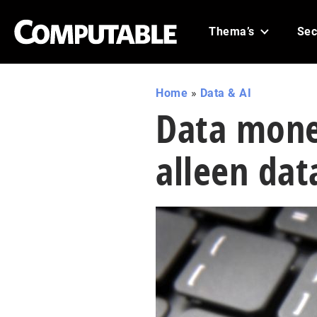
Thema’s
Sec
Home
»
Data & AI
Data mone
alleen dat