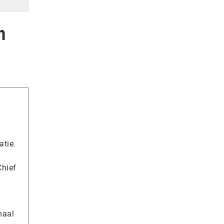
n
atie.
Chief
maal