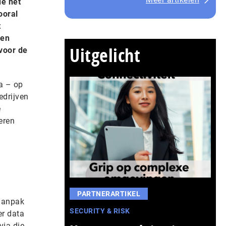
de het
ooral
t
een
Uitgelicht
voor de
a – op
edrijven
e
eren
PARTNERARTIKEL
 aanpak
SECURITY & RISK
er data
via die