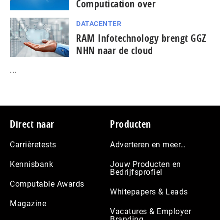
Computication over
DATACENTER
RAM Infotechnology brengt GGZ
NHN naar de cloud
...
Footer
Direct naar
Producten
Carrièretests
Adverteren en meer…
Kennisbank
Jouw Producten en
Bedrijfsprofiel
Computable Awards
Whitepapers & Leads
Magazine
Vacatures & Employer
Branding