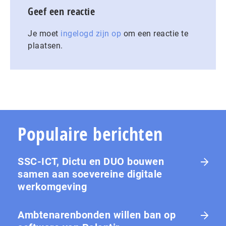
Geef een reactie
Je moet
ingelogd zijn op
om een reactie te
plaatsen.
Populaire berichten
SSC-ICT, Dictu en DUO bouwen
samen aan soevereine digitale
werkomgeving
Ambtenarenbonden willen ban op