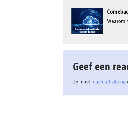
Comeback
Waarom re
Geef een rea
Je moet
ingelogd zijn op
o