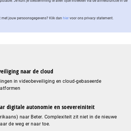
ble. Je kunt je toestemming te allen tijde intrekken via de af­meld­func­tie in de
 met jouw per­soons­ge­ge­vens? Klik dan
hier
voor ons privacy statement.
eiliging naar de cloud
ingen in videobeveiliging en cloud-gebaseerde
latformen
ar digitale autonomie en soevereiniteit
ikaans) naar Beter. Complexiteit zit niet in de nieuwe
maar de weg er naar toe.