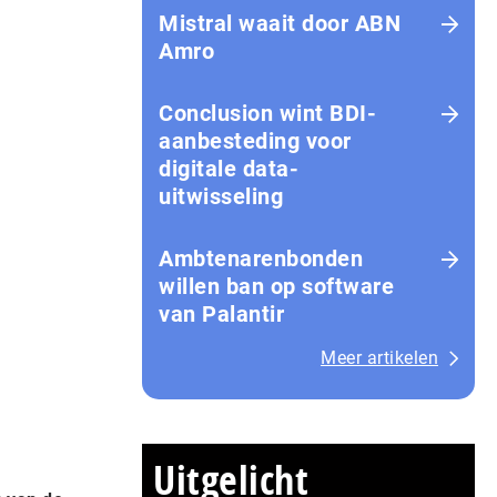
Mistral waait door ABN
Amro
Conclusion wint BDI-
aanbesteding voor
digitale data-
uitwisseling
Ambtenarenbonden
willen ban op software
van Palantir
Meer artikelen
Uitgelicht