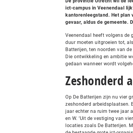
De provincie Utrecht wil de 
ict-campus in Veenendaal lijkt
kantorenleegstand. Het plan 
gevaar, aldus de gemeente. D
Veenendaal heeft volgens de g
duur moeten uitgroeien tot, al
Batterijen, ten noorden van de 
Die ontwikkeling en ambitie w
gedaan wanneer wordt volgeh
Zeshonderd a
Op De Batterijen zijn nu vier g
zeshonderd arbeidsplaatsen. Bed
jaar echter na ruim twee jaar 
en W. ‘Uit de vestiging van vie
locaties zoals De Batterijen. 
de bestaande grote ict-organi