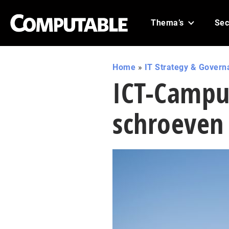
Thema’s
Sec
Home
»
IT Strategy & Govern
ICT-Campu
schroeven