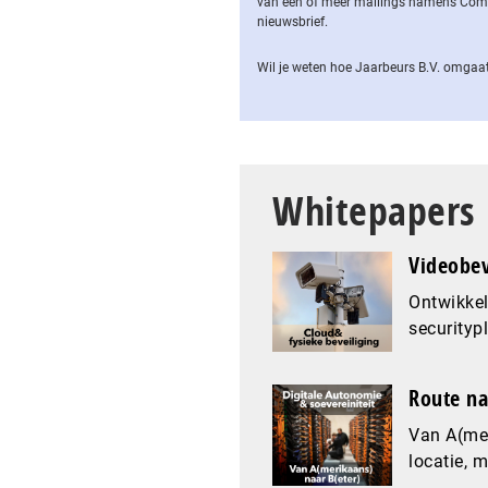
van een of meer mailings namens Computa
nieuwsbrief.
Wil je weten hoe Jaarbeurs B.V. omgaat
Whitepapers
Videobev
Ontwikkel
securityp
Route na
Van A(mer
locatie, 