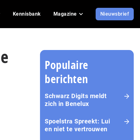
Kennisbank
Magazine
Nieuwsbrief
se
Populaire
berichten
Schwarz Digits meldt
zich in Benelux
Spoelstra Spreekt: Lui
en niet te vertrouwen