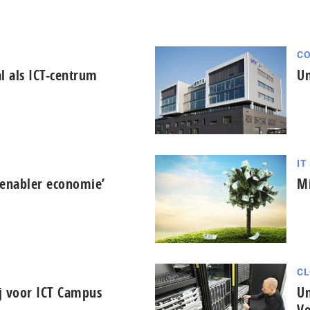
C
 als ICT-centrum
Un
IT
 enabler economie’
Mi
CL
j voor ICT Campus
Un
Ve