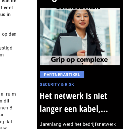
g van de
f veel
us in
u op den
estigd.
om
PARTNERARTIKEL
SECURITY & RISK
Het netwerk is niet
aal ruim
n dit
langer een kabel,...
enen B
aan
ig dat
Jarenlang werd het bedrijfsnetwerk
eden