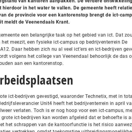
leegstand van kantoren aanpakken. De verdere ontwikkelin
 hierdoor in het water te vallen. De gemeente heeft relatie
van de provincie voor een kantorenstop brengt de ict-camp
it meldt de Veenendaals Krant.
emeente een belangrijke taak op het gebied van ict. Dat zo
s het meezit, een fysieke ict-campus op bedrijventerrein De
A12. Daar hebben zich nu al veel ict’ers en ict-bedrijven gev
ordt volgens het college van Veenendaal behoorlijk de das 
ouden aan een kantorenstop.
rbeidsplaatsen
rote ict-bedrijven gevestigd, waaronder Technetix, met in tot
rijfsleverancier Unit4 heeft het bedrijventerrein in april va
alweer verlaten. Toch is er nog hoop voor een ict-campus, m
r grote ict-bedrijven kan worden afgeleid dat er behoefte is 
Met het schrappen van de kantoorfunctie is het risico aanwez
saties vertrekken, omdat toekomstige uitbreidingsmogelijkh