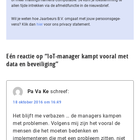
of meer mailings namens Computable. Je kunt je toestemming te
allen tijde intrekken via de af­meld­func­tie in de nieuwsbrief.
Wil je weten hoe Jaarbeurs B.V. omgaat met jouw per­soons­ge­ge­
vens? Klik dan
hier
voor ons privacy statement.
Eén reactie op “IoT-manager kampt vooral met
data en beveiliging”
Pa Va Ke
schreef:
18 oktober 2016 om 16:49
Het blijft me verbazen … de managers kampen
met problemen. Volgens mij zijn het vooral de
mensen die het moeten bedenken en
implementeren die met een probleem zitten, niet