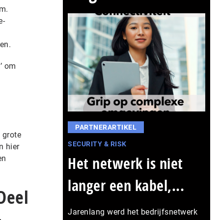
om.
e-
en.
s’ om
PARTNERARTIKEL
 grote
SECURITY & RISK
n hier
Het netwerk is niet
en
langer een kabel,...
Deel
Jarenlang werd het bedrijfsnetwerk