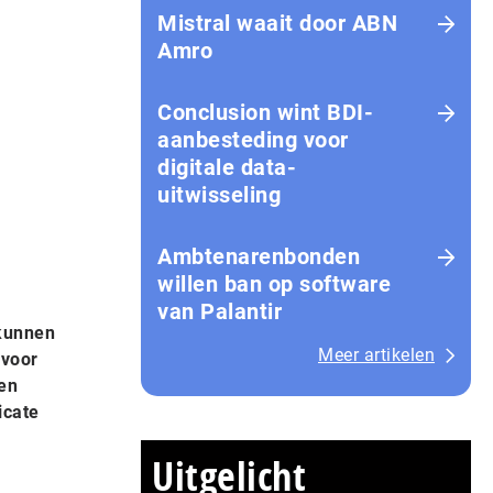
Mistral waait door ABN
Amro
Conclusion wint BDI-
aanbesteding voor
digitale data-
uitwisseling
Ambtenarenbonden
willen ban op software
van Palantir
 kunnen
Meer artikelen
 voor
en
icate
Uitgelicht