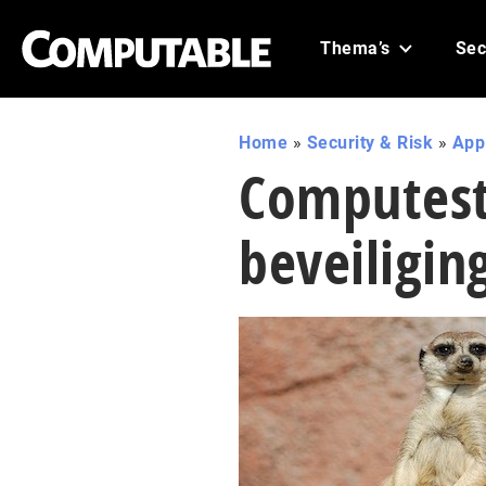
Thema’s
Sec
Home
»
Security & Risk
»
Appl
Computest 
beveiligin