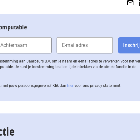
Computable
 toestemming aan Jaarbeurs B.V. om je naam en e-mailadres te verwerken voor het v
ble. Je kunt je toestemming te allen tijde intrekken via de af­meld­func­tie in de
 met jouw per­soons­ge­ge­vens? Klik dan
hier
voor ons privacy statement.
ctie