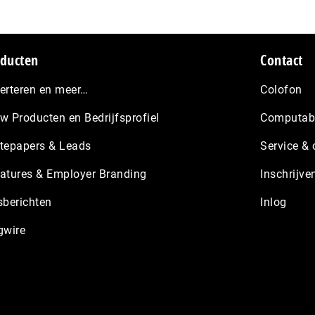
ducten
Contact
erteren en meer…
Colofon
w Producten en Bedrijfsprofiel
Computabl
tepapers & Leads
Service & 
atures & Employer Branding
Inschrijve
sberichten
Inlog
gwire