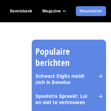
Kennisbank
Magazine
Nieuwsbrief
Populaire
berichten
Schwarz Digits meldt
zich in Benelux
Spoelstra Spreekt: Lui
en niet te vertrouwen