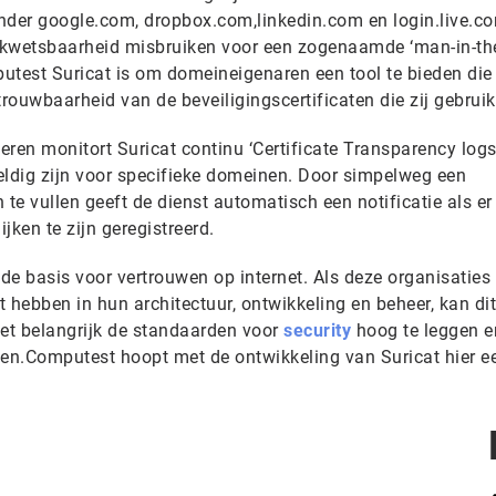
nder google.com, dropbox.com,linkedin.com en login.live.c
kwetsbaarheid misbruiken voor een zogenaamde ‘man-in-th
utest Suricat is om domeineigenaren een tool te bieden die
trouwbaarheid van de beveiligingscertificaten die zij gebruik
teren monitort Suricat continu ‘Certificate Transparency log
geldig zijn voor specifieke domeinen. Door simpelweg een
e vullen geeft de dienst automatisch een notificatie als er
ijken te zijn geregistreerd.
 de basis voor vertrouwen op internet. Als deze organisaties
eit hebben in hun architectuur, ontwikkeling en beheer, kan dit
et belangrijk de standaarden voor
security
hoog te leggen e
pen.Computest hoopt met de ontwikkeling van Suricat hier e