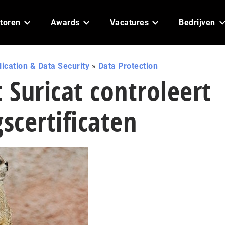
toren
Awards
Vacatures
Bedrijven
ication & Data Security
»
Data Protection
Suricat controleert
gscertificaten