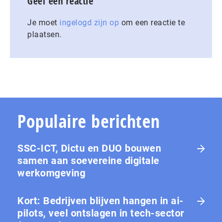
Geef een reactie
Je moet
ingelogd zijn op
om een reactie te
plaatsen.
Populaire berichten
SSC-ICT, Dictu en DUO bouwen
samen aan soevereine digitale
werkomgeving
Kort: Bedrijven blijven hangen in ai-
pilots, veel ontslagen in tech-sector