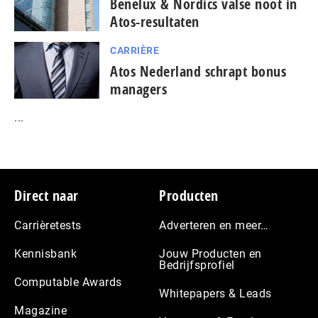
Benelux & Nordics valse noot in
Atos-resultaten
CARRIÈRE
Atos Nederland schrapt bonus
managers
...
Footer
Direct naar
Producten
Carrièretests
Adverteren en meer…
Kennisbank
Jouw Producten en
Bedrijfsprofiel
Computable Awards
Whitepapers & Leads
Magazine