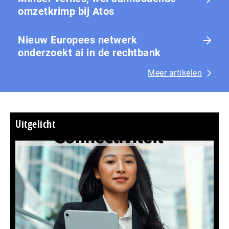
omzetkrimp bij Atos
Nieuw Europees netwerk
onderzoekt ai in de rechtbank
Meer artikelen
Uitgelicht