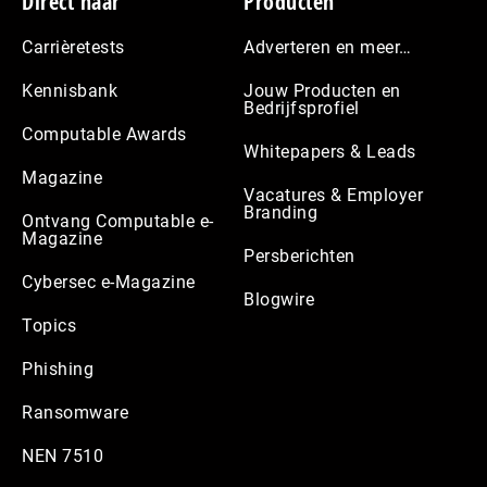
Footer
Direct naar
Producten
Carrièretests
Adverteren en meer…
Kennisbank
Jouw Producten en
Bedrijfsprofiel
Computable Awards
Whitepapers & Leads
Magazine
Vacatures & Employer
Branding
Ontvang Computable e-
Magazine
Persberichten
Cybersec e-Magazine
Blogwire
Topics
Phishing
Ransomware
NEN 7510