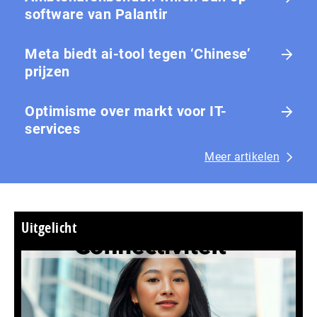
software van Palantir
Meta biedt ai-tool tegen ‘Chinese’
prijzen
Optimisme over markt voor IT-
services
Meer artikelen
Uitgelicht