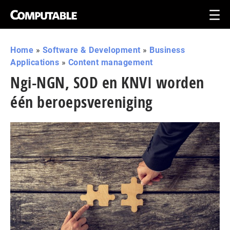
Home
»
Software & Development
»
Business
Applications
»
Content management
Ngi-NGN, SOD en KNVI worden
één beroepsvereniging