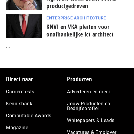
productgedreven
ENTERPRISE ARCHITECTURE
KNVI en VKA pleiten voor
onafhankelijke ict-architect
...
Footer
Direct naar
Producten
Carrièretests
Adverteren en meer…
Kennisbank
Jouw Producten en
Bedrijfsprofiel
Computable Awards
Whitepapers & Leads
Magazine
Vacatures & Employer