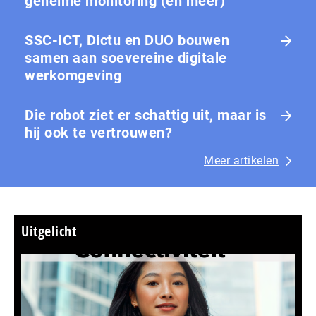
geheime monitoring (en meer)
SSC-ICT, Dictu en DUO bouwen
samen aan soevereine digitale
werkomgeving
Die robot ziet er schattig uit, maar is
hij ook te vertrouwen?
Meer artikelen
Uitgelicht